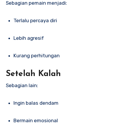
Sebagian pemain menjadi:
Terlalu percaya diri
Lebih agresif
Kurang perhitungan
Setelah Kalah
Sebagian lain:
Ingin balas dendam
Bermain emosional