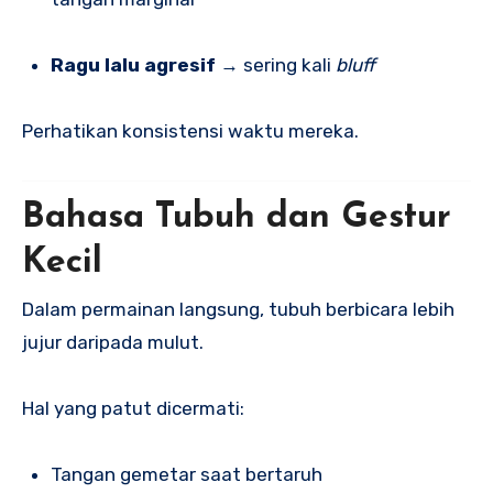
Ragu lalu agresif
→ sering kali
bluff
Perhatikan konsistensi waktu mereka.
Bahasa Tubuh dan Gestur
Kecil
Dalam permainan langsung, tubuh berbicara lebih
jujur daripada mulut.
Hal yang patut dicermati:
Tangan gemetar saat bertaruh