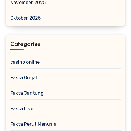
November 2025
Oktober 2025
Categories
casino online
Fakta Ginjal
Fakta Jantung
Fakta Liver
Fakta Perut Manusia