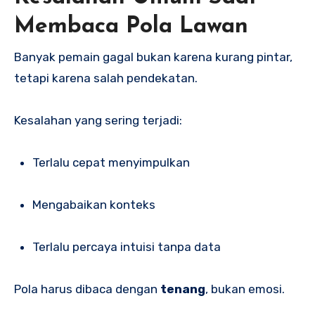
Membaca Pola Lawan
Banyak pemain gagal bukan karena kurang pintar,
tetapi karena salah pendekatan.
Kesalahan yang sering terjadi:
Terlalu cepat menyimpulkan
Mengabaikan konteks
Terlalu percaya intuisi tanpa data
Pola harus dibaca dengan
tenang
, bukan emosi.