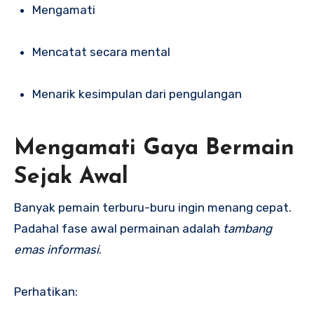
Mengamati
Mencatat secara mental
Menarik kesimpulan dari pengulangan
Mengamati Gaya Bermain
Sejak Awal
Banyak pemain terburu-buru ingin menang cepat.
Padahal fase awal permainan adalah
tambang
emas informasi
.
Perhatikan: