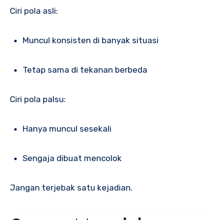
Ciri pola asli:
Muncul konsisten di banyak situasi
Tetap sama di tekanan berbeda
Ciri pola palsu:
Hanya muncul sesekali
Sengaja dibuat mencolok
Jangan terjebak satu kejadian.