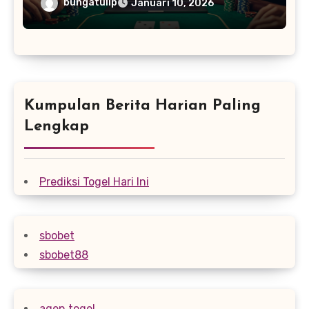
bungatulip
Januari 10, 2026
Kumpulan Berita Harian Paling
Lengkap
Prediksi Togel Hari Ini
sbobet
sbobet88
agen togel