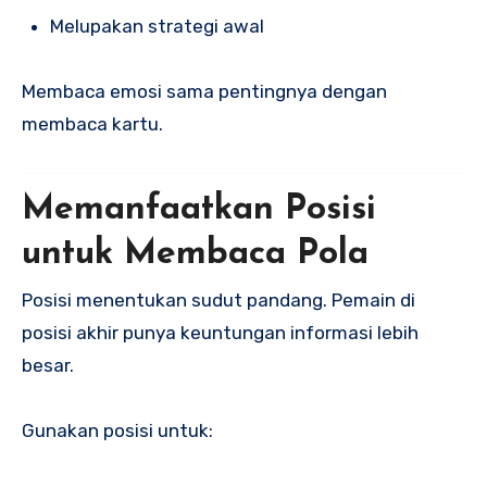
Melupakan strategi awal
Membaca emosi sama pentingnya dengan
membaca kartu.
Memanfaatkan Posisi
untuk Membaca Pola
Posisi menentukan sudut pandang. Pemain di
posisi akhir punya keuntungan informasi lebih
besar.
Gunakan posisi untuk: