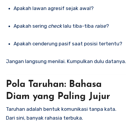
Apakah lawan agresif sejak awal?
Apakah sering
check
lalu tiba-tiba
raise
?
Apakah cenderung pasif saat posisi tertentu?
Jangan langsung menilai. Kumpulkan dulu datanya.
Pola Taruhan: Bahasa
Diam yang Paling Jujur
Taruhan adalah bentuk komunikasi tanpa kata.
Dari sini, banyak rahasia terbuka.