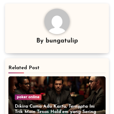
By
bungatulip
Related Post
poker online
Dikira Cuma Adu Kartu, Ternyata Ini
Trik Main Texas Hold’em yang Sering