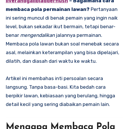
liverandgallbladderflush
– Bagaimana cara
membaca pola permainan lawan?
Pertanyaan
ini sering muncul di benak pemain yang ingin naik
level, bukan sekadar ikut bermain, tetapi benar-
benar
mengendalikan
jalannya permainan.
Membaca pola lawan bukan soal menebak secara
asal, melainkan keterampilan yang bisa dipelajari,
dilatih, dan diasah dari waktu ke waktu.
Artikel ini membahas inti persoalan secara
langsung. Tanpa basa-basi. Kita bedah cara
berpikir lawan, kebiasaan yang berulang, hingga
detail kecil yang sering diabaikan pemain lain.
Mengapa Membaca Pola