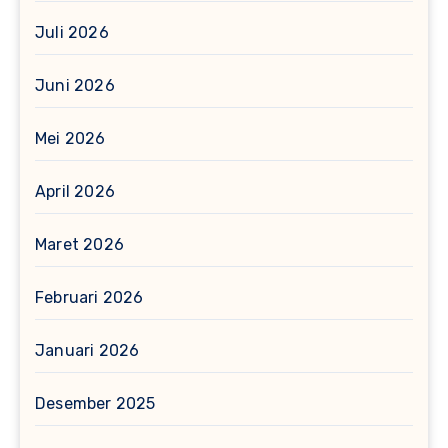
Juli 2026
Juni 2026
Mei 2026
April 2026
Maret 2026
Februari 2026
Januari 2026
Desember 2025