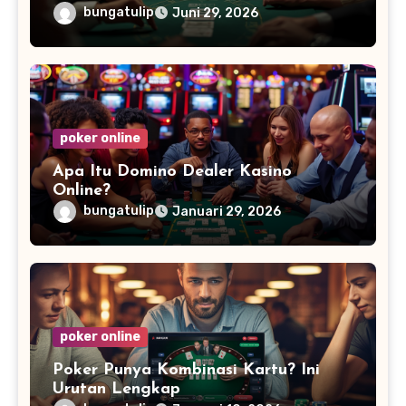
Bikin Lawan Salah Baca
bungatulip
Juni 29, 2026
poker online
Apa Itu Domino Dealer Kasino
Online?
bungatulip
Januari 29, 2026
poker online
Poker Punya Kombinasi Kartu? Ini
Urutan Lengkap