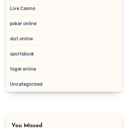
Live Casino
poker online
slot online
sportsbook
togel online
Uncategorized
You Missed