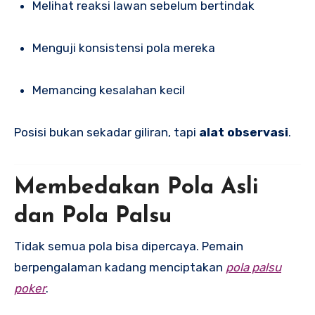
Melihat reaksi lawan sebelum bertindak
Menguji konsistensi pola mereka
Memancing kesalahan kecil
Posisi bukan sekadar giliran, tapi
alat observasi
.
Membedakan Pola Asli
dan Pola Palsu
Tidak semua pola bisa dipercaya. Pemain
berpengalaman kadang menciptakan
pola palsu
poker
.