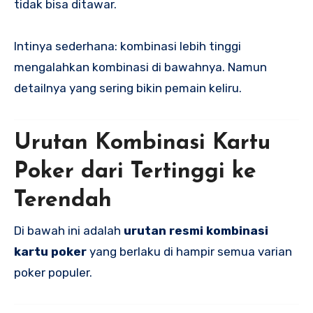
tidak bisa ditawar.
Intinya sederhana: kombinasi lebih tinggi
mengalahkan kombinasi di bawahnya. Namun
detailnya yang sering bikin pemain keliru.
Urutan Kombinasi Kartu
Poker dari Tertinggi ke
Terendah
Di bawah ini adalah
urutan resmi kombinasi
kartu poker
yang berlaku di hampir semua varian
poker populer.