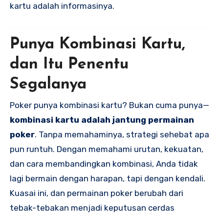
kartu adalah informasinya.
Punya Kombinasi Kartu,
dan Itu Penentu
Segalanya
Poker punya kombinasi kartu? Bukan cuma punya—
kombinasi kartu adalah jantung permainan
poker
. Tanpa memahaminya, strategi sehebat apa
pun runtuh. Dengan memahami urutan, kekuatan,
dan cara membandingkan kombinasi, Anda tidak
lagi bermain dengan harapan, tapi dengan kendali.
Kuasai ini, dan permainan poker berubah dari
tebak-tebakan menjadi keputusan cerdas