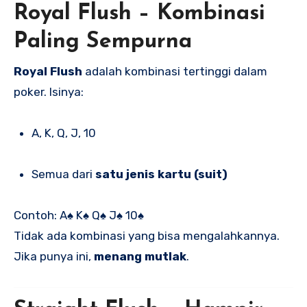
Royal Flush – Kombinasi
Paling Sempurna
Royal Flush
adalah kombinasi tertinggi dalam
poker. Isinya:
A, K, Q, J, 10
Semua dari
satu jenis kartu (suit)
Contoh: A♠ K♠ Q♠ J♠ 10♠
Tidak ada kombinasi yang bisa mengalahkannya.
Jika punya ini,
menang mutlak
.