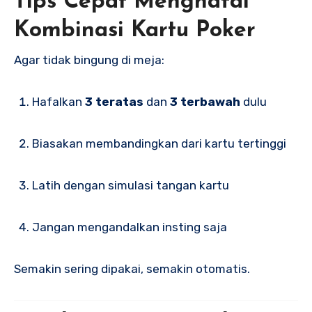
Tips Cepat Menghafal
Kombinasi Kartu Poker
Agar tidak bingung di meja:
Hafalkan
3 teratas
dan
3 terbawah
dulu
Biasakan membandingkan dari kartu tertinggi
Latih dengan simulasi tangan kartu
Jangan mengandalkan insting saja
Semakin sering dipakai, semakin otomatis.