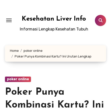
Lewati
ke
konten
Kesehatan Liver Info
Informasi Lengkap Kesehatan Tubuh
Home
poker online
Poker Punya Kombinasi Kartu? Ini Urutan Lengkap
poker online
Poker Punya
Kombinasi Kartu? Ini