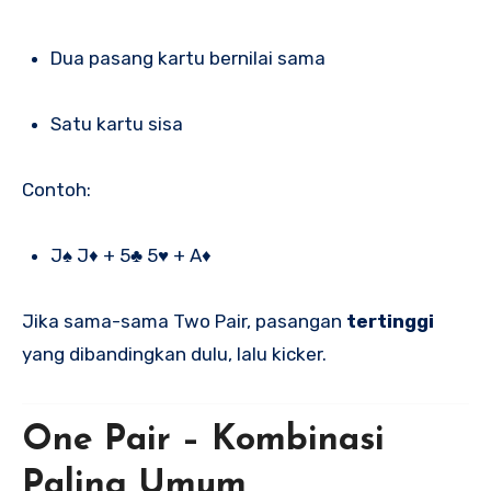
Dua pasang kartu bernilai sama
Satu kartu sisa
Contoh:
J♠ J♦ + 5♣ 5♥ + A♦
Jika sama-sama Two Pair, pasangan
tertinggi
yang dibandingkan dulu, lalu kicker.
One Pair – Kombinasi
Paling Umum