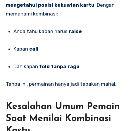
mengetahui posisi kekuatan kartu
. Dengan
memahami kombinasi:
Anda tahu kapan harus
raise
Kapan
call
Dan kapan
fold tanpa ragu
Tanpa ini, permainan hanya jadi tebakan mahal.
Kesalahan Umum Pemain
Saat Menilai Kombinasi
Kartu