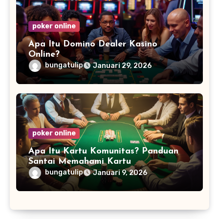
poker online
Apa Itu Domino Dealer Kasino
Online?
bungatulip
Januari 29, 2026
poker online
Apa Itu Kartu Komunitas? Panduan
Santai Memahami Kartu
bungatulip
Januari 9, 2026