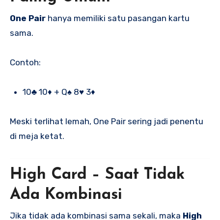
One Pair
hanya memiliki satu pasangan kartu
sama.
Contoh:
10♣ 10♦ + Q♠ 8♥ 3♦
Meski terlihat lemah, One Pair sering jadi penentu
di meja ketat.
High Card – Saat Tidak
Ada Kombinasi
Jika tidak ada kombinasi sama sekali, maka
High