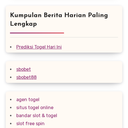
Kumpulan Berita Harian Paling
Lengkap
Prediksi Togel Hari Ini
sbobet
sbobet88
agen togel
situs togel online
bandar slot & togel
slot free spin