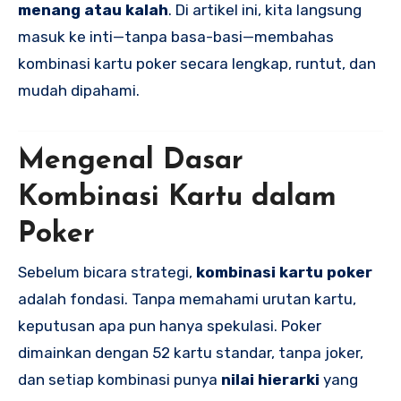
menang atau kalah
. Di artikel ini, kita langsung
masuk ke inti—tanpa basa-basi—membahas
kombinasi kartu poker secara lengkap, runtut, dan
mudah dipahami.
Mengenal Dasar
Kombinasi Kartu dalam
Poker
Sebelum bicara strategi,
kombinasi kartu poker
adalah fondasi. Tanpa memahami urutan kartu,
keputusan apa pun hanya spekulasi. Poker
dimainkan dengan 52 kartu standar, tanpa joker,
dan setiap kombinasi punya
nilai hierarki
yang