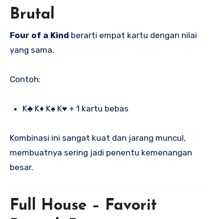
Brutal
Four of a Kind
berarti empat kartu dengan nilai
yang sama.
Contoh:
K♣ K♦ K♠ K♥ + 1 kartu bebas
Kombinasi ini sangat kuat dan jarang muncul,
membuatnya sering jadi penentu kemenangan
besar.
Full House – Favorit