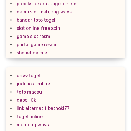
prediksi akurat togel online
demo slot mahjong ways
bandar toto togel
slot online free spin
game slot resmi
portal game resmi
sbobet mobile
dewatogel
judi bola online
toto macau
depo 10k
link alternatif bethoki77
togel online
mahjong ways