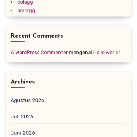
bolagg
amergg
Recent Comments
A WordPress Commenter
mengenai
Hello world!
Archives
Agustus 2026
Juli 2026
Juni 2026