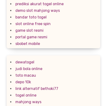
prediksi akurat togel online
demo slot mahjong ways
bandar toto togel
slot online free spin
game slot resmi
portal game resmi
sbobet mobile
dewatogel
judi bola online
toto macau
depo 10k
link alternatif bethoki77
togel online
mahjong ways