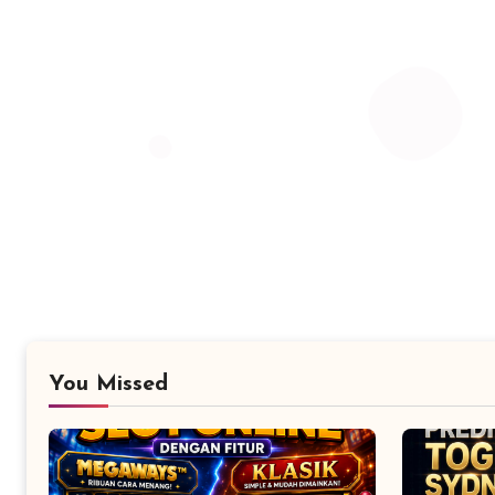
You Missed