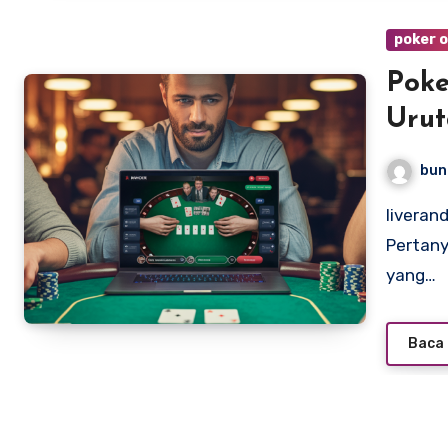
poker o
Poke
Uru
bun
liverandgallbladderflush – Poker punya kombinasi kartu?
Pertany
yang…
Baca 