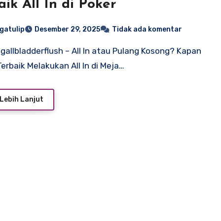
aik All In di Poker
gatulip
Desember 29, 2025
Tidak ada komentar
erbaik Melakukan All In di Meja…
Lebih Lanjut