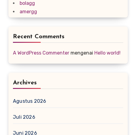
bolagg
amergg
Recent Comments
A WordPress Commenter
mengenai
Hello world!
Archives
Agustus 2026
Juli 2026
Juni 2026