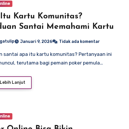
nline
Itu Kartu Komunitas?
duan Santai Memahami Kartu
gatulip
Januari 9, 2026
Tidak ada komentar
muncul, terutama bagi pemain poker pemula…
Lebih Lanjut
nline
r Online Bisa Bikin