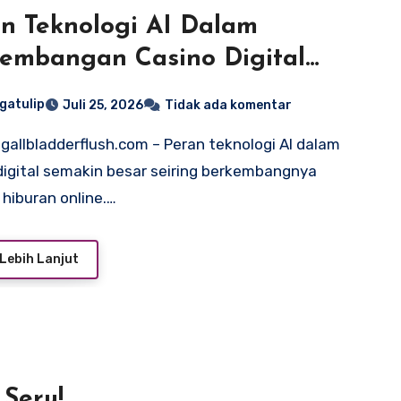
n Teknologi AI Dalam
embangan Casino Digital
ern
gatulip
Juli 25, 2026
Tidak ada komentar
digital semakin besar seiring berkembangnya
 hiburan online.…
Lebih Lanjut
 Seru!