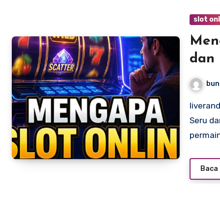
slot on
Meng
dan 
bun
liverandgallbladderflush.com Mengapa Slot Online Terasa
Seru da
permai
Baca 