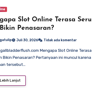
line
apa Slot Online Terasa Seru
Bikin Penasaran?
gatulip
Juli 30, 2026
Tidak ada komentar
n Bikin Penasaran? Pertanyaan ini muncul karena
nan tersebut…
Lebih Lanjut