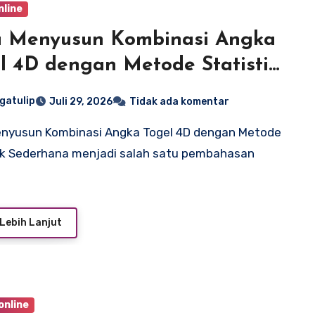
nline
a Menyusun Kombinasi Angka
l 4D dengan Metode Statistik
erhana
gatulip
Juli 29, 2026
Tidak ada komentar
ik Sederhana menjadi salah satu pembahasan
Lebih Lanjut
online