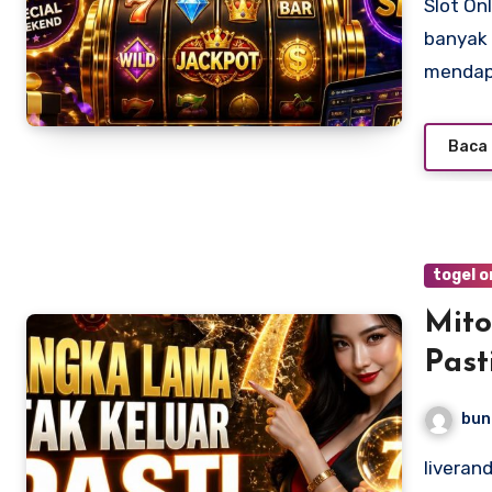
Slot Online Bonus Weekend menjadi pilihan populer bagi
banyak 
mendap
Baca 
togel o
Mito
Past
bun
liverandgallbladderflush.com – Mitos Angka Lama Tak