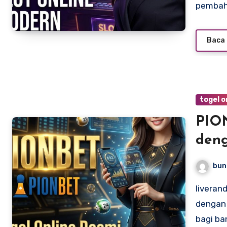
pembah
Baca 
togel o
PION
den
Terp
bun
liverandgallbladderflush.com – PIONBET Togel Online Resmi
dengan 
bagi b