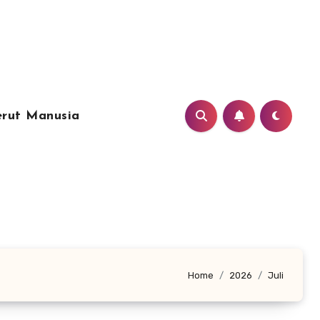
erut Manusia
Home
2026
Juli