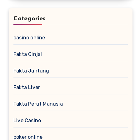
Categories
casino online
Fakta Ginjal
Fakta Jantung
Fakta Liver
Fakta Perut Manusia
Live Casino
poker online