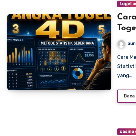
togel o
Car
Toge
Sed
bun
Cara Menyusun Kombinasi Angka Togel 4D dengan Metode
Statist
yang…
Baca 
casino 