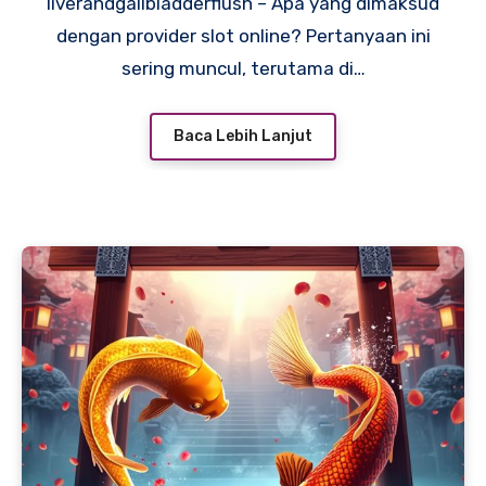
liverandgallbladderflush – Apa yang dimaksud
dengan provider slot online? Pertanyaan ini
sering muncul, terutama di…
Baca Lebih Lanjut