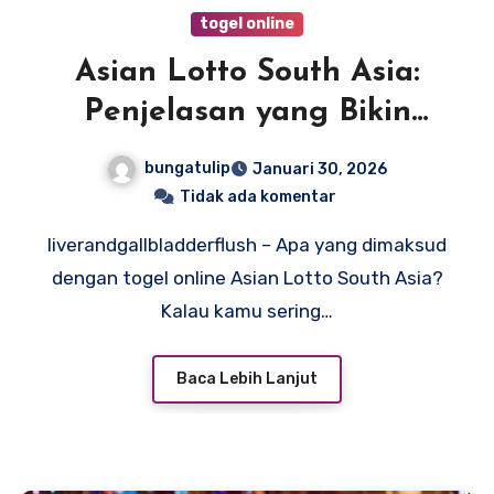
togel online
Asian Lotto South Asia:
Penjelasan yang Bikin
Paham
bungatulip
Januari 30, 2026
Tidak ada komentar
liverandgallbladderflush – Apa yang dimaksud
dengan togel online Asian Lotto South Asia?
Kalau kamu sering…
Baca Lebih Lanjut