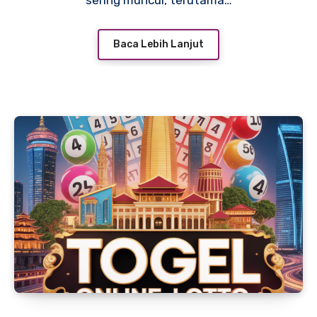
sering muncul, terutama…
Baca Lebih Lanjut