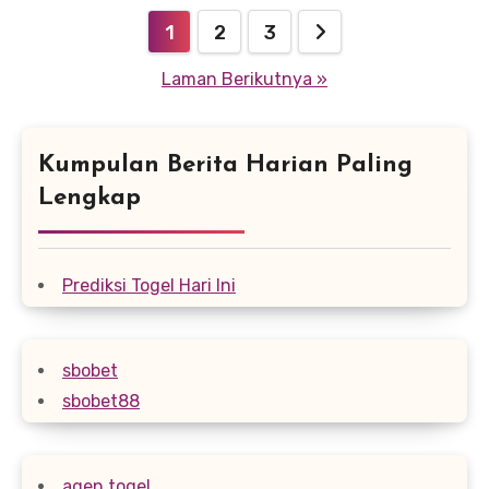
Paginasi
1
2
3
pos
Laman Berikutnya »
Kumpulan Berita Harian Paling
Lengkap
Prediksi Togel Hari Ini
sbobet
sbobet88
agen togel