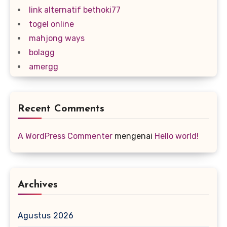
link alternatif bethoki77
togel online
mahjong ways
bolagg
amergg
Recent Comments
A WordPress Commenter
mengenai
Hello world!
Archives
Agustus 2026