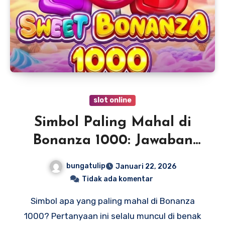
slot online
Simbol Paling Mahal di
Bonanza 1000: Jawaban
Pasti
bungatulip
Januari 22, 2026
Tidak ada komentar
Simbol apa yang paling mahal di Bonanza
1000? Pertanyaan ini selalu muncul di benak