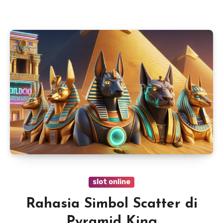
slot online
Rahasia Simbol Scatter di
Pyramid King