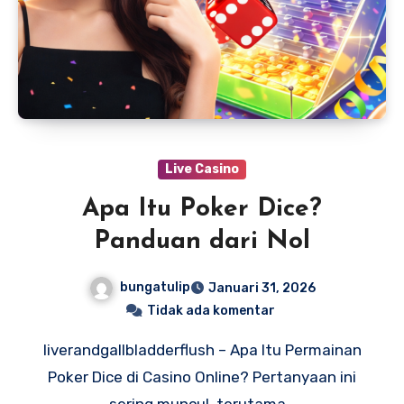
Live Casino
Apa Itu Poker Dice?
Panduan dari Nol
bungatulip
Januari 31, 2026
Tidak ada komentar
liverandgallbladderflush – Apa Itu Permainan
Poker Dice di Casino Online? Pertanyaan ini