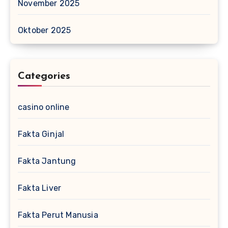
November 2025
Oktober 2025
Categories
casino online
Fakta Ginjal
Fakta Jantung
Fakta Liver
Fakta Perut Manusia