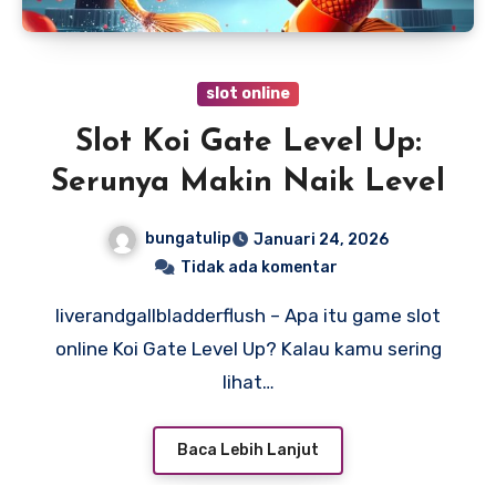
slot online
Slot Koi Gate Level Up:
Serunya Makin Naik Level
bungatulip
Januari 24, 2026
Tidak ada komentar
liverandgallbladderflush – Apa itu game slot
online Koi Gate Level Up? Kalau kamu sering
lihat…
Baca Lebih Lanjut