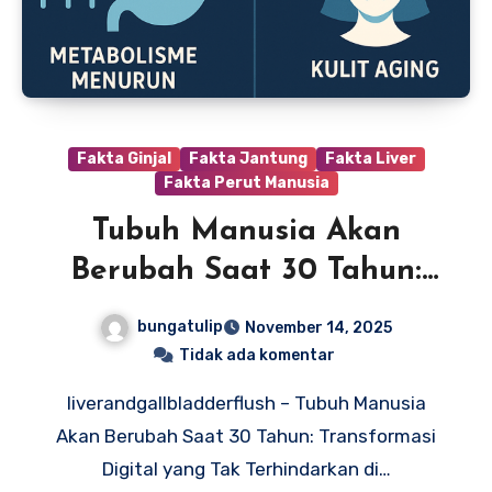
Fakta Ginjal
Fakta Jantung
Fakta Liver
Fakta Perut Manusia
Tubuh Manusia Akan
Berubah Saat 30 Tahun:
Transformasi Digital yang
bungatulip
November 14, 2025
Tak Terhindarkan di Era
Tidak ada komentar
Teknologi
liverandgallbladderflush – Tubuh Manusia
Akan Berubah Saat 30 Tahun: Transformasi
Digital yang Tak Terhindarkan di…