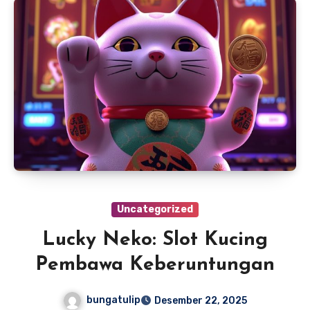
Uncategorized
Lucky Neko: Slot Kucing
Pembawa Keberuntungan
bungatulip
Desember 22, 2025