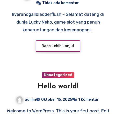
Tidak ada komentar
liverandgallbladderflush – Selamat datang di
dunia Lucky Neko, game slot yang penuh
keberuntungan dan kesenangan!…
Baca Lebih Lanjut
Uncategorized
Hello world!
admin
Oktober 15, 2025
1 Komentar
Welcome to WordPress. This is your first post. Edit