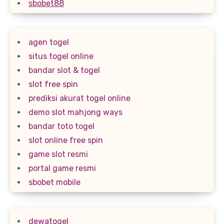
sbobet88
agen togel
situs togel online
bandar slot & togel
slot free spin
prediksi akurat togel online
demo slot mahjong ways
bandar toto togel
slot online free spin
game slot resmi
portal game resmi
sbobet mobile
dewatogel