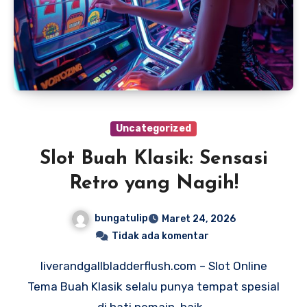
Uncategorized
Slot Buah Klasik: Sensasi
Retro yang Nagih!
bungatulip
Maret 24, 2026
Tidak ada komentar
liverandgallbladderflush.com – Slot Online
Tema Buah Klasik selalu punya tempat spesial