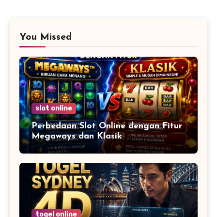
You Missed
slot online
Perbedaan Slot Online dengan Fitur
Megaways dan Klasik
togel online