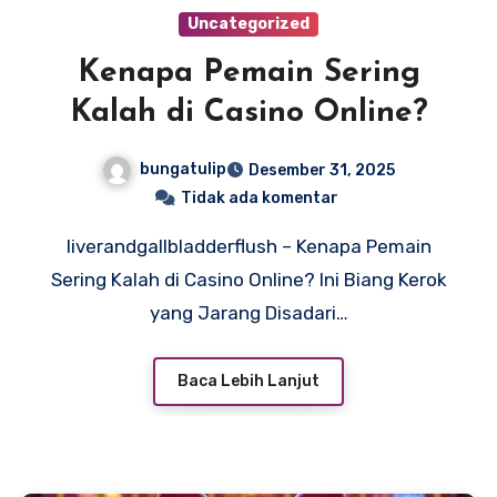
Uncategorized
Kenapa Pemain Sering
Kalah di Casino Online?
bungatulip
Desember 31, 2025
Tidak ada komentar
liverandgallbladderflush – Kenapa Pemain
Sering Kalah di Casino Online? Ini Biang Kerok
yang Jarang Disadari…
Baca Lebih Lanjut