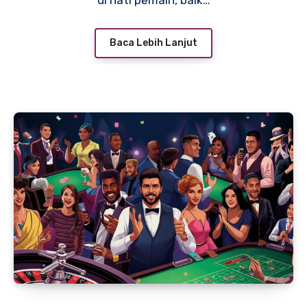
di hati pemain, baik…
Baca Lebih Lanjut