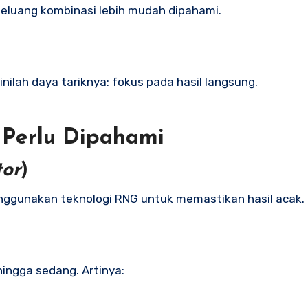
eluang kombinasi lebih mudah dipahami.
 sinilah daya tariknya: fokus pada hasil langsung.
g Perlu Dipahami
or
)
enggunakan teknologi RNG untuk memastikan hasil acak.
 hingga sedang. Artinya: