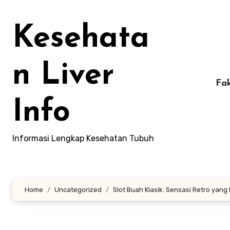
Lewati
ke
Kesehata
konten
n Liver
Fa
Info
Informasi Lengkap Kesehatan Tubuh
Home
Uncategorized
Slot Buah Klasik: Sensasi Retro yang