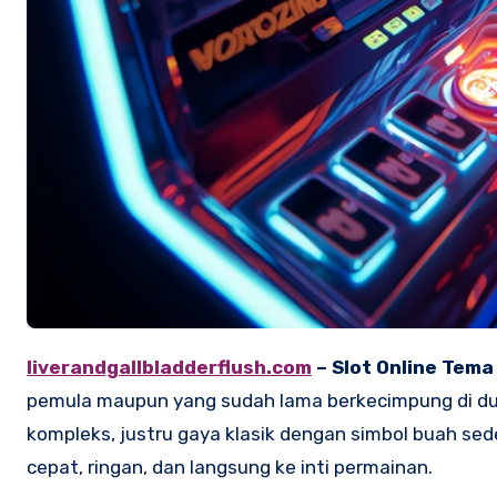
liverandgallbladderflush.com
– Slot Online Tema
pemula maupun yang sudah lama berkecimpung di d
kompleks, justru gaya klasik dengan simbol buah s
cepat, ringan, dan langsung ke inti permainan.