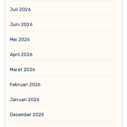
Juli 2026
Juni 2026
Mei 2026
April 2026
Maret 2026
Februari 2026
Januari 2026
Desember 2025