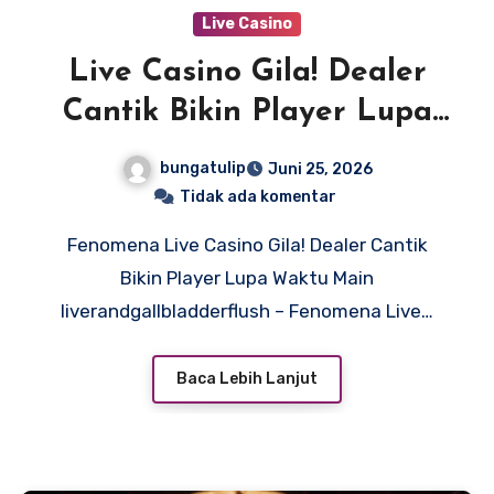
Live Casino
Live Casino Gila! Dealer
Cantik Bikin Player Lupa
Waktu Main
bungatulip
Juni 25, 2026
Tidak ada komentar
Fenomena Live Casino Gila! Dealer Cantik
Bikin Player Lupa Waktu Main
liverandgallbladderflush – Fenomena Live…
Baca Lebih Lanjut