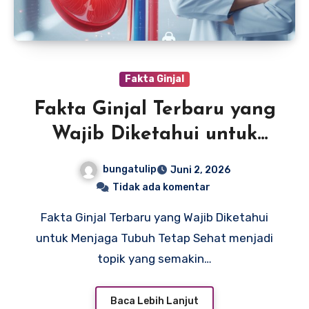
Fakta Ginjal
Fakta Ginjal Terbaru yang
Wajib Diketahui untuk
Menjaga Tubuh
bungatulip
Juni 2, 2026
Tidak ada komentar
Fakta Ginjal Terbaru yang Wajib Diketahui
untuk Menjaga Tubuh Tetap Sehat menjadi
topik yang semakin…
Baca Lebih Lanjut