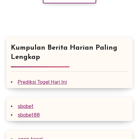
Kumpulan Berita Harian Paling
Lengkap
Prediksi Togel Hari Ini
sbobet
sbobet88