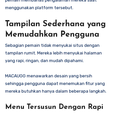
menggunakan platform tersebut.
Tampilan Sederhana yang
Memudahkan Pengguna
Sebagian pemain tidak menyukai situs dengan
tampilan rumit. Mereka lebih menyukai halaman
yang rapi, ringan, dan mudah dipahami.
MACAUGG menawarkan desain yang bersih
sehingga pengguna dapat menemukan fitur yang
mereka butuhkan hanya dalam beberapa langkah.
Menu Tersusun Dengan Rapi