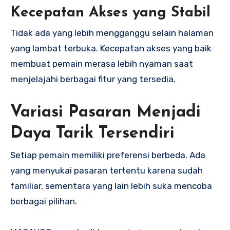
Kecepatan Akses yang Stabil
Tidak ada yang lebih mengganggu selain halaman
yang lambat terbuka. Kecepatan akses yang baik
membuat pemain merasa lebih nyaman saat
menjelajahi berbagai fitur yang tersedia.
Variasi Pasaran Menjadi
Daya Tarik Tersendiri
Setiap pemain memiliki preferensi berbeda. Ada
yang menyukai pasaran tertentu karena sudah
familiar, sementara yang lain lebih suka mencoba
berbagai pilihan.