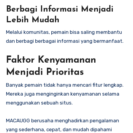
Berbagi Informasi Menjadi
Lebih Mudah
Melalui komunitas, pemain bisa saling membantu
dan berbagi berbagai informasi yang bermanfaat.
Faktor Kenyamanan
Menjadi Prioritas
Banyak pemain tidak hanya mencari fitur lengkap.
Mereka juga menginginkan kenyamanan selama
menggunakan sebuah situs.
MACAUGG berusaha menghadirkan pengalaman
yang sederhana, cepat, dan mudah dipahami