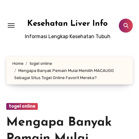
Lewati
ke
konten
Kesehatan Liver Info
Informasi Lengkap Kesehatan Tubuh
Home
togel online
Mengapa Banyak Pemain Mulai Memilih MACAUGG
Sebagai Situs Togel Online Favorit Mereka?
togel online
Mengapa Banyak
Pemain Mulai