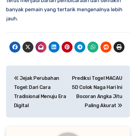
terus menjadi bahan pembicaraan dan semakin
banyak pemain yang tertarik mengenalnya lebih
jauh.
Navigasi
Jejak Perubahan
Prediksi Togel MACAU
pos
Togel: Dari Cara
5D Colok Naga Hari Ini
Tradisional Menuju Era
Bocoran Angka Jitu
Digital
Paling Akurat