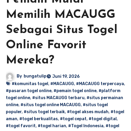
Memilih MACAUGG
Sebagai Situs Togel
Online Favorit
Mereka?
By
bungatulip
Juni 19, 2026
#komunitas togel
,
#MACAUGG
,
#MACAUGG terpercaya
,
#pasaran togel online
,
#pemain togel online
,
#platform
togel online
,
#situs MACAUGG terbaru
,
#situs permainan
online
,
#situs togel online MACAUGG
,
#situs togel
populer
,
#situs togel terbaik
,
#togel akses mudah
,
#togel
aman
,
#togel berkualitas
,
#togel cepat
,
#togel digital
,
#togel favorit
,
#togel harian
,
#Togel Indonesia
,
#togel