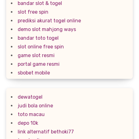
bandar slot & togel
slot free spin
prediksi akurat togel online
demo slot mahjong ways
bandar toto togel
slot online free spin
game slot resmi
portal game resmi
sbobet mobile
dewatogel
judi bola online
toto macau
depo 10k
link alternatif bethoki77