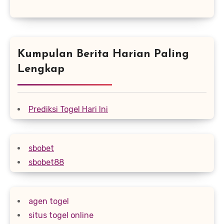
Kumpulan Berita Harian Paling
Lengkap
Prediksi Togel Hari Ini
sbobet
sbobet88
agen togel
situs togel online