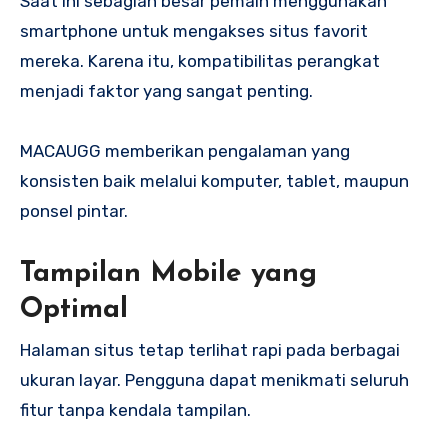
Saat ini sebagian besar pemain menggunakan
smartphone untuk mengakses situs favorit
mereka. Karena itu, kompatibilitas perangkat
menjadi faktor yang sangat penting.
MACAUGG memberikan pengalaman yang
konsisten baik melalui komputer, tablet, maupun
ponsel pintar.
Tampilan Mobile yang
Optimal
Halaman situs tetap terlihat rapi pada berbagai
ukuran layar. Pengguna dapat menikmati seluruh
fitur tanpa kendala tampilan.