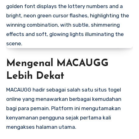
Mengenal MACAUGG
Lebih Dekat
MACAUGG hadir sebagai salah satu situs togel
online yang menawarkan berbagai kemudahan
bagi para pemain. Platform ini mengutamakan
kenyamanan pengguna sejak pertama kali
mengakses halaman utama.