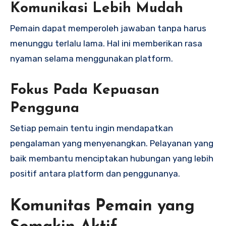
Komunikasi Lebih Mudah
Pemain dapat memperoleh jawaban tanpa harus
menunggu terlalu lama. Hal ini memberikan rasa
nyaman selama menggunakan platform.
Fokus Pada Kepuasan
Pengguna
Setiap pemain tentu ingin mendapatkan
pengalaman yang menyenangkan. Pelayanan yang
baik membantu menciptakan hubungan yang lebih
positif antara platform dan penggunanya.
Komunitas Pemain yang