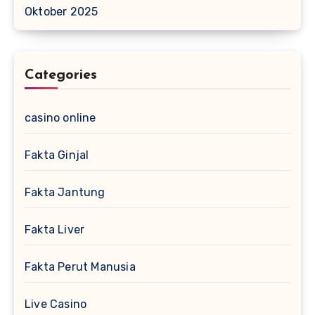
Oktober 2025
Categories
casino online
Fakta Ginjal
Fakta Jantung
Fakta Liver
Fakta Perut Manusia
Live Casino