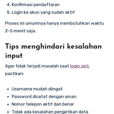
Konfirmasi pendaftaran
Login ke akun yang sudah aktif
Proses ini umumnya hanya membutuhkan waktu
2–5 menit saja.
Tips menghindari kesalahan
input
Agar tidak terjadi masalah saat
login slot
,
pastikan:
Username mudah diingat
Password dicatat dengan aman
Nomor telepon aktif dan benar
Tidak ada kesalahan pengetikan data