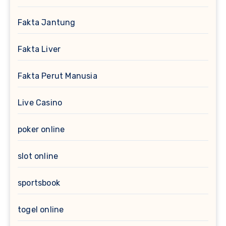
Fakta Jantung
Fakta Liver
Fakta Perut Manusia
Live Casino
poker online
slot online
sportsbook
togel online