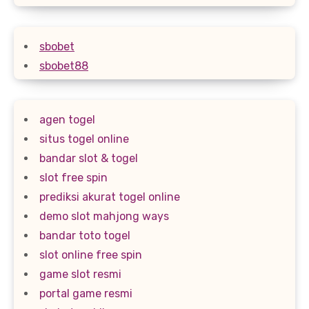
sbobet
sbobet88
agen togel
situs togel online
bandar slot & togel
slot free spin
prediksi akurat togel online
demo slot mahjong ways
bandar toto togel
slot online free spin
game slot resmi
portal game resmi