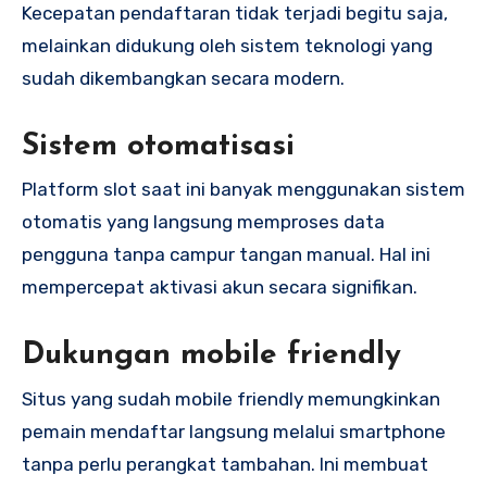
Kecepatan pendaftaran tidak terjadi begitu saja,
melainkan didukung oleh sistem teknologi yang
sudah dikembangkan secara modern.
Sistem otomatisasi
Platform slot saat ini banyak menggunakan sistem
otomatis yang langsung memproses data
pengguna tanpa campur tangan manual. Hal ini
mempercepat aktivasi akun secara signifikan.
Dukungan mobile friendly
Situs yang sudah mobile friendly memungkinkan
pemain mendaftar langsung melalui smartphone
tanpa perlu perangkat tambahan. Ini membuat