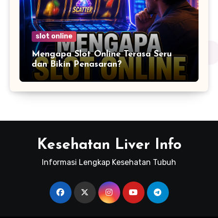
slot online
Mengapa Slot Online Terasa Seru
dan Bikin Penasaran?
Kesehatan Liver Info
Informasi Lengkap Kesehatan Tubuh