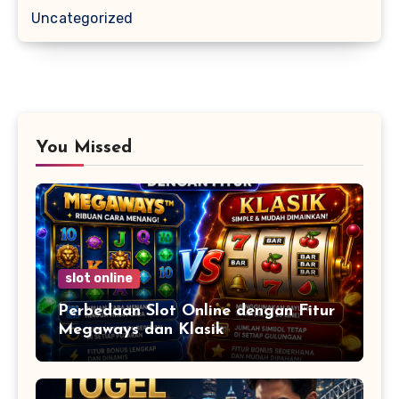
Uncategorized
You Missed
slot online
Perbedaan Slot Online dengan Fitur
Megaways dan Klasik