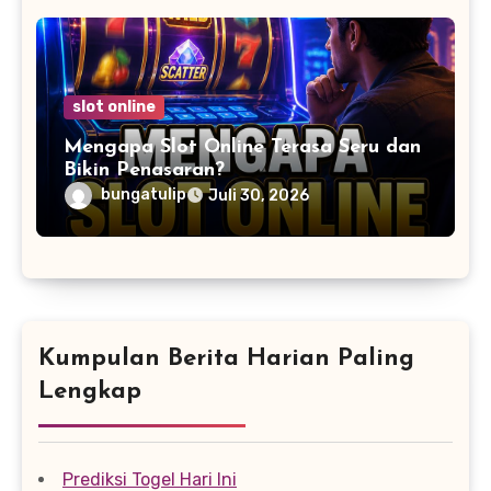
slot online
Mengapa Slot Online Terasa Seru dan
Bikin Penasaran?
bungatulip
Juli 30, 2026
Kumpulan Berita Harian Paling
Lengkap
Prediksi Togel Hari Ini