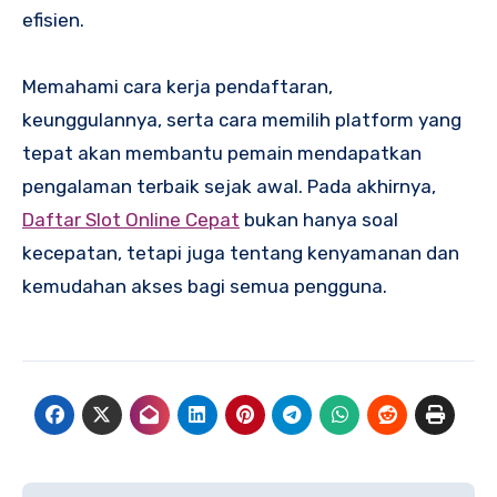
efisien.
Memahami cara kerja pendaftaran,
keunggulannya, serta cara memilih platform yang
tepat akan membantu pemain mendapatkan
pengalaman terbaik sejak awal. Pada akhirnya,
Daftar Slot Online Cepat
bukan hanya soal
kecepatan, tetapi juga tentang kenyamanan dan
kemudahan akses bagi semua pengguna.