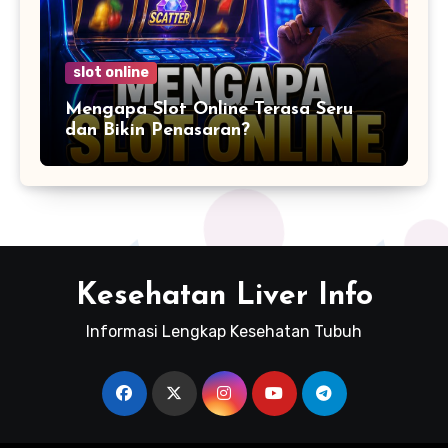
slot online
Mengapa Slot Online Terasa Seru
dan Bikin Penasaran?
Kesehatan Liver Info
Informasi Lengkap Kesehatan Tubuh