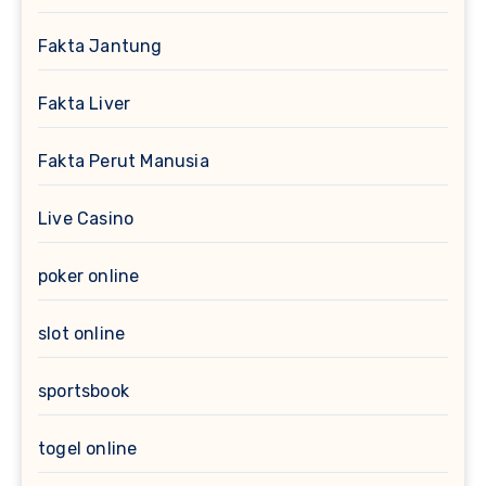
Fakta Jantung
Fakta Liver
Fakta Perut Manusia
Live Casino
poker online
slot online
sportsbook
togel online