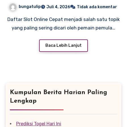
bungatulip
Juli 4, 2026
Tidak ada komentar
Daftar Slot Online Cepat menjadi salah satu topik
yang paling sering dicari oleh pemain pemula…
Baca Lebih Lanjut
Kumpulan Berita Harian Paling
Lengkap
Prediksi Togel Hari Ini