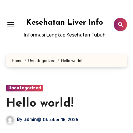
Lewati
ke
konten
Kesehatan Liver Info
Informasi Lengkap Kesehatan Tubuh
Home
Uncategorized
Hello world!
Uncategorized
Hello world!
By
admin
Oktober 15, 2025