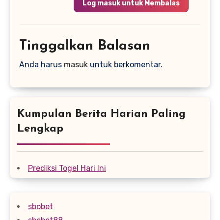
Log masuk untuk Membalas
Tinggalkan Balasan
Anda harus
masuk
untuk berkomentar.
Kumpulan Berita Harian Paling
Lengkap
Prediksi Togel Hari Ini
sbobet