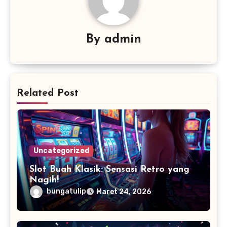
By
admin
Related Post
Uncategorized
Slot Buah Klasik: Sensasi Retro yang
Nagih!
bungatulip
Maret 24, 2026