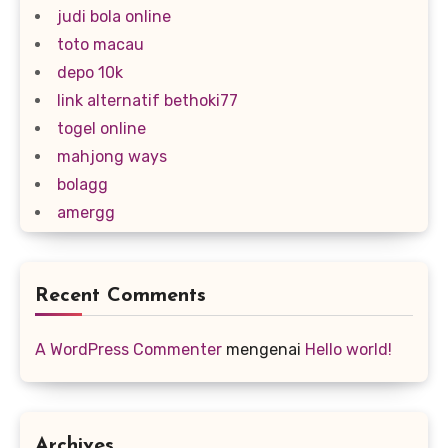
judi bola online
toto macau
depo 10k
link alternatif bethoki77
togel online
mahjong ways
bolagg
amergg
Recent Comments
A WordPress Commenter
mengenai
Hello world!
Archives