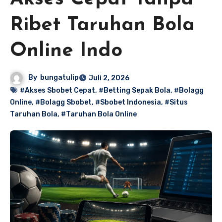
Ribet Taruhan Bola
Online Indo
By
bungatulip
Juli 2, 2026
#Akses Sbobet Cepat
,
#Betting Sepak Bola
,
#Bolagg
Online
,
#Bolagg Sbobet
,
#Sbobet Indonesia
,
#Situs
Taruhan Bola
,
#Taruhan Bola Online