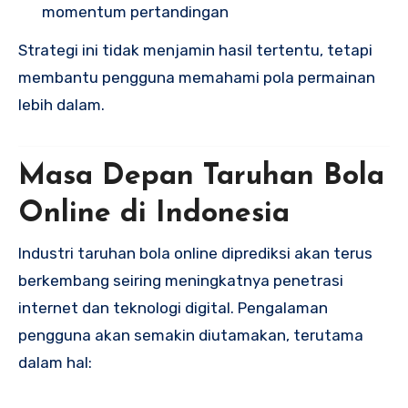
momentum pertandingan
Strategi ini tidak menjamin hasil tertentu, tetapi
membantu pengguna memahami pola permainan
lebih dalam.
Masa Depan Taruhan Bola
Online di Indonesia
Industri taruhan bola online diprediksi akan terus
berkembang seiring meningkatnya penetrasi
internet dan teknologi digital. Pengalaman
pengguna akan semakin diutamakan, terutama
dalam hal: