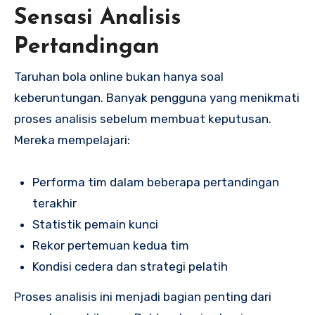
Sensasi Analisis
Pertandingan
Taruhan bola online bukan hanya soal
keberuntungan. Banyak pengguna yang menikmati
proses analisis sebelum membuat keputusan.
Mereka mempelajari:
Performa tim dalam beberapa pertandingan
terakhir
Statistik pemain kunci
Rekor pertemuan kedua tim
Kondisi cedera dan strategi pelatih
Proses analisis ini menjadi bagian penting dari