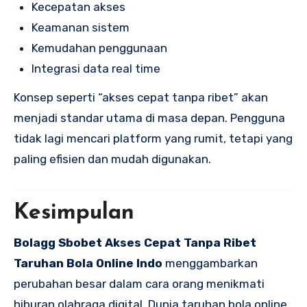
Kecepatan akses
Keamanan sistem
Kemudahan penggunaan
Integrasi data real time
Konsep seperti “akses cepat tanpa ribet” akan
menjadi standar utama di masa depan. Pengguna
tidak lagi mencari platform yang rumit, tetapi yang
paling efisien dan mudah digunakan.
Kesimpulan
Bolagg Sbobet Akses Cepat Tanpa Ribet
Taruhan Bola Online Indo
menggambarkan
perubahan besar dalam cara orang menikmati
hiburan olahraga digital. Dunia taruhan bola online