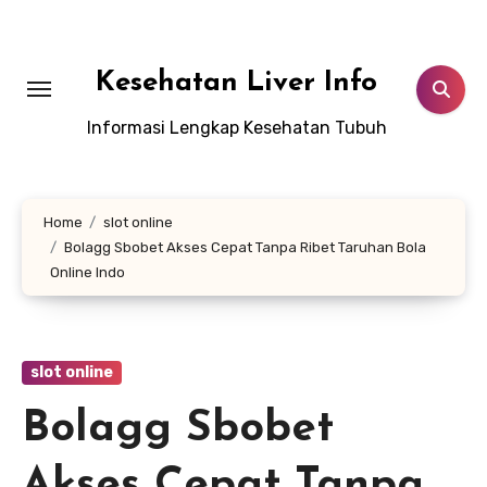
Lewati
ke
konten
Kesehatan Liver Info
Informasi Lengkap Kesehatan Tubuh
Home
slot online
Bolagg Sbobet Akses Cepat Tanpa Ribet Taruhan Bola
Online Indo
slot online
Bolagg Sbobet
Akses Cepat Tanpa