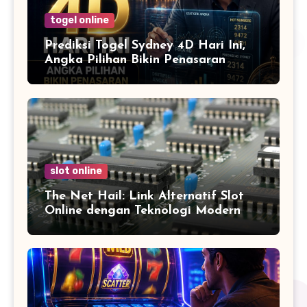
togel online
Prediksi Togel Sydney 4D Hari Ini,
Angka Pilihan Bikin Penasaran
slot online
The Net Hail: Link Alternatif Slot
Online dengan Teknologi Modern