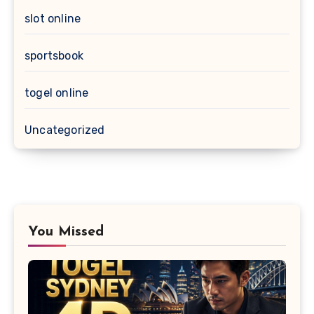
slot online
sportsbook
togel online
Uncategorized
You Missed