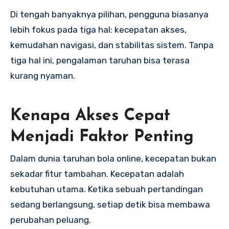
Di tengah banyaknya pilihan, pengguna biasanya
lebih fokus pada tiga hal: kecepatan akses,
kemudahan navigasi, dan stabilitas sistem. Tanpa
tiga hal ini, pengalaman taruhan bisa terasa
kurang nyaman.
Kenapa Akses Cepat
Menjadi Faktor Penting
Dalam dunia taruhan bola online, kecepatan bukan
sekadar fitur tambahan. Kecepatan adalah
kebutuhan utama. Ketika sebuah pertandingan
sedang berlangsung, setiap detik bisa membawa
perubahan peluang.