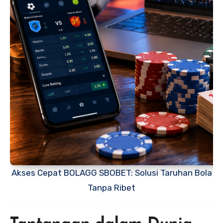
Akses Cepat BOLAGG SBOBET: Solusi Taruhan Bola
Tanpa Ribet