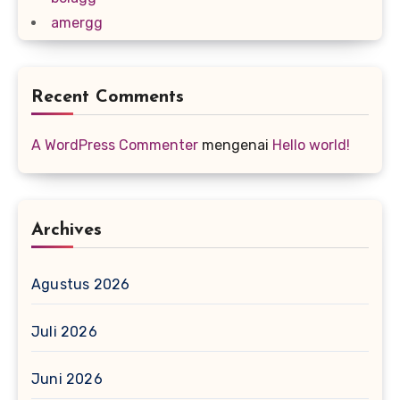
amergg
Recent Comments
A WordPress Commenter
mengenai
Hello world!
Archives
Agustus 2026
Juli 2026
Juni 2026