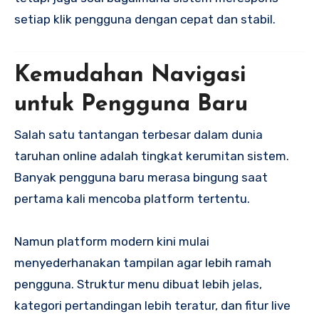
setiap klik pengguna dengan cepat dan stabil.
Kemudahan Navigasi
untuk Pengguna Baru
Salah satu tantangan terbesar dalam dunia
taruhan online adalah tingkat kerumitan sistem.
Banyak pengguna baru merasa bingung saat
pertama kali mencoba platform tertentu.
Namun platform modern kini mulai
menyederhanakan tampilan agar lebih ramah
pengguna. Struktur menu dibuat lebih jelas,
kategori pertandingan lebih teratur, dan fitur live