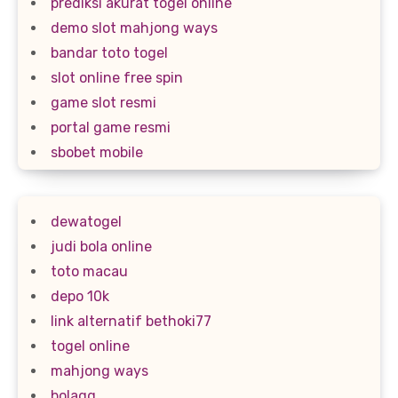
prediksi akurat togel online
demo slot mahjong ways
bandar toto togel
slot online free spin
game slot resmi
portal game resmi
sbobet mobile
dewatogel
judi bola online
toto macau
depo 10k
link alternatif bethoki77
togel online
mahjong ways
bolagg