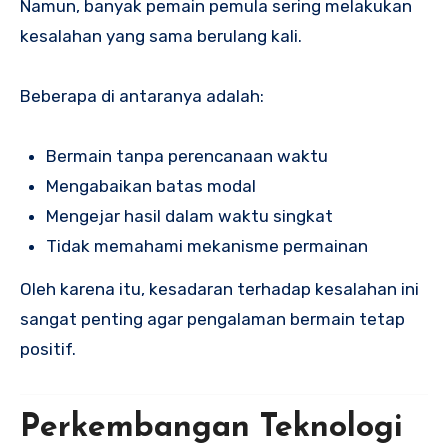
Namun, banyak pemain pemula sering melakukan
kesalahan yang sama berulang kali.
Beberapa di antaranya adalah:
Bermain tanpa perencanaan waktu
Mengabaikan batas modal
Mengejar hasil dalam waktu singkat
Tidak memahami mekanisme permainan
Oleh karena itu, kesadaran terhadap kesalahan ini
sangat penting agar pengalaman bermain tetap
positif.
Perkembangan Teknologi