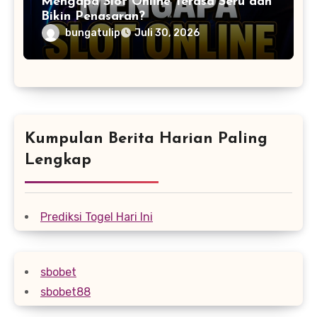
Mengapa Slot Online Terasa Seru dan
Bikin Penasaran?
bungatulip
Juli 30, 2026
Kumpulan Berita Harian Paling
Lengkap
Prediksi Togel Hari Ini
sbobet
sbobet88