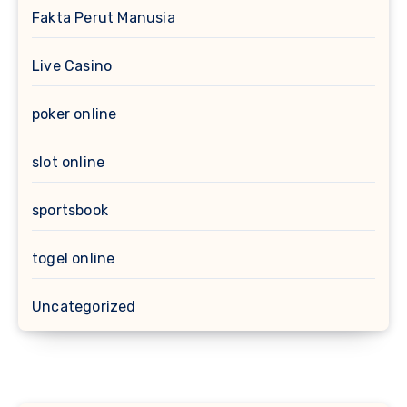
Fakta Perut Manusia
Live Casino
poker online
slot online
sportsbook
togel online
Uncategorized