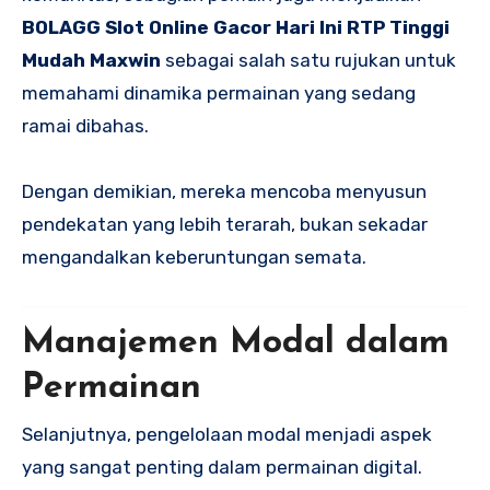
BOLAGG Slot Online Gacor Hari Ini RTP Tinggi
Mudah Maxwin
sebagai salah satu rujukan untuk
memahami dinamika permainan yang sedang
ramai dibahas.
Dengan demikian, mereka mencoba menyusun
pendekatan yang lebih terarah, bukan sekadar
mengandalkan keberuntungan semata.
Manajemen Modal dalam
Permainan
Selanjutnya, pengelolaan modal menjadi aspek
yang sangat penting dalam permainan digital.