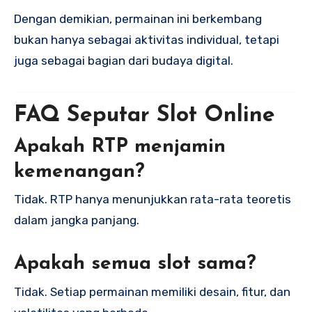
Dengan demikian, permainan ini berkembang
bukan hanya sebagai aktivitas individual, tetapi
juga sebagai bagian dari budaya digital.
FAQ Seputar Slot Online
Apakah RTP menjamin
kemenangan?
Tidak. RTP hanya menunjukkan rata-rata teoretis
dalam jangka panjang.
Apakah semua slot sama?
Tidak. Setiap permainan memiliki desain, fitur, dan