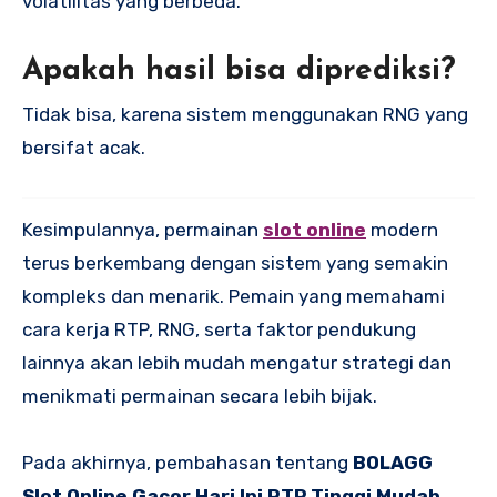
volatilitas yang berbeda.
Apakah hasil bisa diprediksi?
Tidak bisa, karena sistem menggunakan RNG yang
bersifat acak.
Kesimpulannya, permainan
slot online
modern
terus berkembang dengan sistem yang semakin
kompleks dan menarik. Pemain yang memahami
cara kerja RTP, RNG, serta faktor pendukung
lainnya akan lebih mudah mengatur strategi dan
menikmati permainan secara lebih bijak.
Pada akhirnya, pembahasan tentang
BOLAGG
Slot Online Gacor Hari Ini RTP Tinggi Mudah