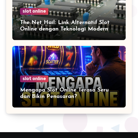
slot online
The Net Hail: Link Alternatif Slot
Online dengan Teknologi Modern
slot online
Mengapa Slot Online Terasa Seru
dan Bikin Penasaran?