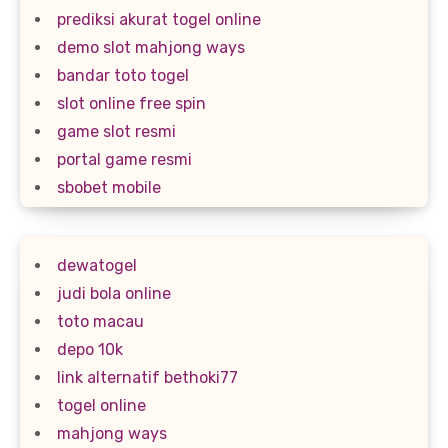
prediksi akurat togel online
demo slot mahjong ways
bandar toto togel
slot online free spin
game slot resmi
portal game resmi
sbobet mobile
dewatogel
judi bola online
toto macau
depo 10k
link alternatif bethoki77
togel online
mahjong ways