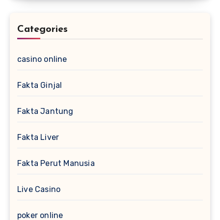
Categories
casino online
Fakta Ginjal
Fakta Jantung
Fakta Liver
Fakta Perut Manusia
Live Casino
poker online