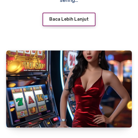
sering…
Baca Lebih Lanjut