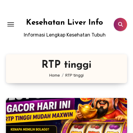
Lewati
ke
konten
Kesehatan Liver Info
Informasi Lengkap Kesehatan Tubuh
RTP tinggi
Home
RTP tinggi