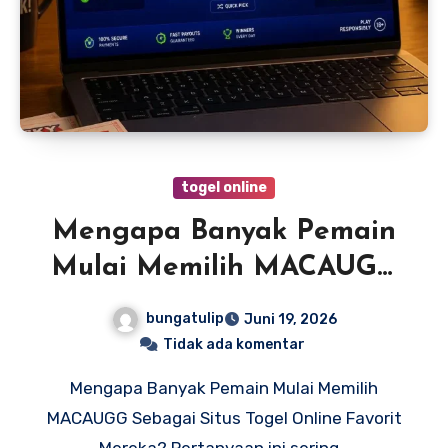
togel online
Mengapa Banyak Pemain
Mulai Memilih MACAUGG
Sebagai Situs Togel Online
bungatulip
Juni 19, 2026
Favorit Mereka?
Tidak ada komentar
Mengapa Banyak Pemain Mulai Memilih
MACAUGG Sebagai Situs Togel Online Favorit