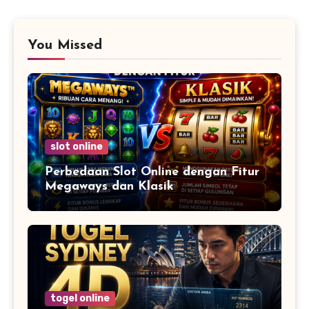
You Missed
slot online
Perbedaan Slot Online dengan Fitur
Megaways dan Klasik
togel online