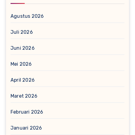
Agustus 2026
Juli 2026
Juni 2026
Mei 2026
April 2026
Maret 2026
Februari 2026
Januari 2026