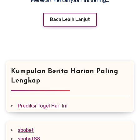
Mereka? Pertanyaan ini sering…
Baca Lebih Lanjut
Kumpulan Berita Harian Paling
Lengkap
Prediksi Togel Hari Ini
sbobet
sbobet88