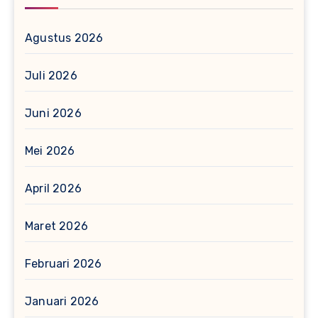
Agustus 2026
Juli 2026
Juni 2026
Mei 2026
April 2026
Maret 2026
Februari 2026
Januari 2026