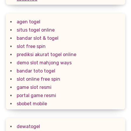
agen togel
situs togel online
bandar slot & togel
slot free spin
prediksi akurat togel online
demo slot mahjong ways
bandar toto togel
slot online free spin
game slot resmi
portal game resmi
sbobet mobile
dewatogel