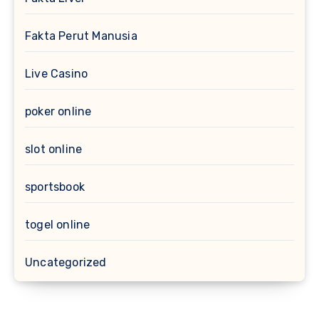
Fakta Perut Manusia
Live Casino
poker online
slot online
sportsbook
togel online
Uncategorized