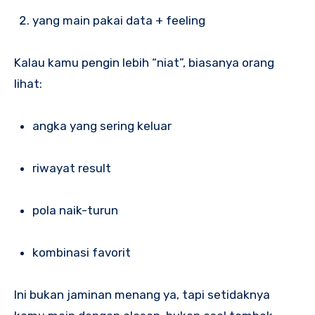
yang main pakai data + feeling
Kalau kamu pengin lebih “niat”, biasanya orang
lihat:
angka yang sering keluar
riwayat result
pola naik-turun
kombinasi favorit
Ini bukan jaminan menang ya, tapi setidaknya