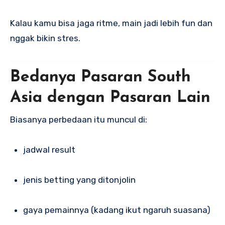
Kalau kamu bisa jaga ritme, main jadi lebih fun dan
nggak bikin stres.
Bedanya Pasaran South
Asia dengan Pasaran Lain
Biasanya perbedaan itu muncul di:
jadwal result
jenis betting yang ditonjolin
gaya pemainnya (kadang ikut ngaruh suasana)