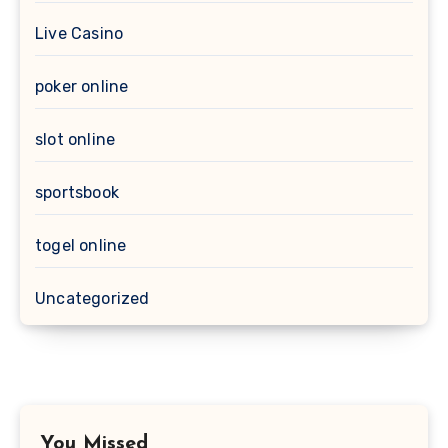
Live Casino
poker online
slot online
sportsbook
togel online
Uncategorized
You Missed