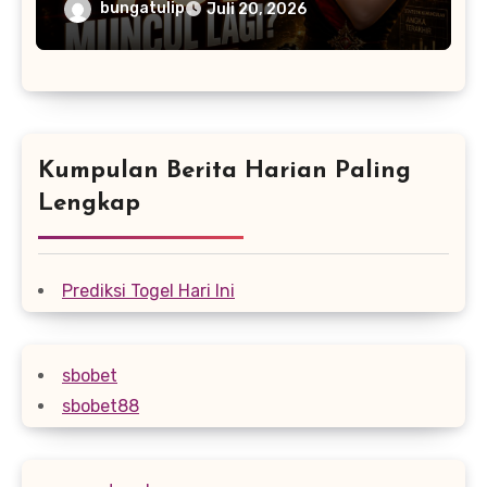
bungatulip
Juli 20, 2026
Kumpulan Berita Harian Paling
Lengkap
Prediksi Togel Hari Ini
sbobet
sbobet88