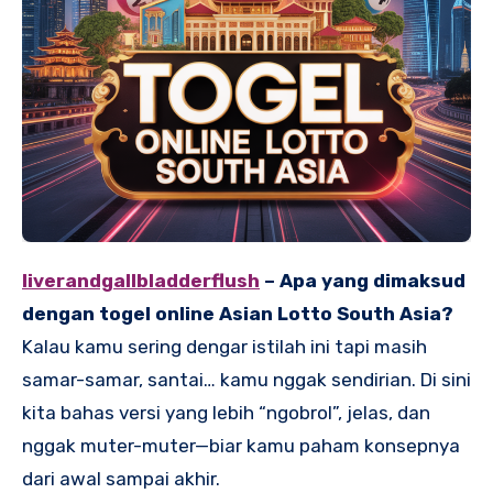
liverandgallbladderflush
– Apa yang dimaksud
dengan togel online Asian Lotto South Asia?
Kalau kamu sering dengar istilah ini tapi masih
samar-samar, santai… kamu nggak sendirian. Di sini
kita bahas versi yang lebih “ngobrol”, jelas, dan
nggak muter-muter—biar kamu paham konsepnya
dari awal sampai akhir.