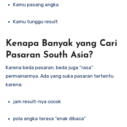
Kamu pasang angka
Kamu tunggu result
Kenapa Banyak yang Cari
Pasaran South Asia?
Karena beda pasaran, beda juga “rasa”
permainannya. Ada yang suka pasaran tertentu
karena:
jam result-nya cocok
pola angka terasa “enak dibaca”