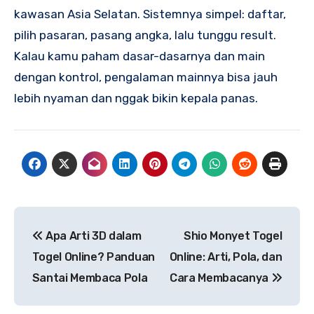
kawasan Asia Selatan. Sistemnya simpel: daftar,
pilih pasaran, pasang angka, lalu tunggu result.
Kalau kamu paham dasar-dasarnya dan main
dengan kontrol, pengalaman mainnya bisa jauh
lebih nyaman dan nggak bikin kepala panas.
Navigasi
Apa Arti 3D dalam
Shio Monyet Togel
pos
Togel Online? Panduan
Online: Arti, Pola, dan
Santai Membaca Pola
Cara Membacanya