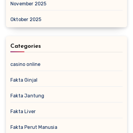
November 2025
Oktober 2025
Categories
casino online
Fakta Ginjal
Fakta Jantung
Fakta Liver
Fakta Perut Manusia