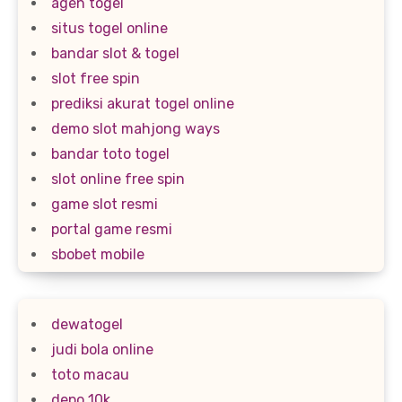
agen togel
situs togel online
bandar slot & togel
slot free spin
prediksi akurat togel online
demo slot mahjong ways
bandar toto togel
slot online free spin
game slot resmi
portal game resmi
sbobet mobile
dewatogel
judi bola online
toto macau
depo 10k