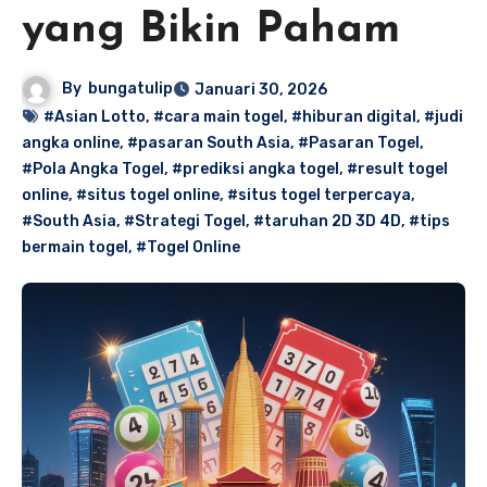
yang Bikin Paham
By
bungatulip
Januari 30, 2026
#Asian Lotto
,
#cara main togel
,
#hiburan digital
,
#judi
angka online
,
#pasaran South Asia
,
#Pasaran Togel
,
#Pola Angka Togel
,
#prediksi angka togel
,
#result togel
online
,
#situs togel online
,
#situs togel terpercaya
,
#South Asia
,
#Strategi Togel
,
#taruhan 2D 3D 4D
,
#tips
bermain togel
,
#Togel Online