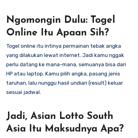
Ngomongin Dulu: Togel
Online Itu Apaan Sih?
Togel online itu intinya permainan tebak angka
yang dilakukan lewat internet. Jadi kamu nggak
perlu datang ke mana-mana, semuanya bisa dari
HP atau laptop. Kamu pilih angka, pasang jenis
taruhan, lalu nunggu hasil undian (result) keluar
sesuai jadwal.
Jadi, Asian Lotto South
Asia Itu Maksudnya Apa?