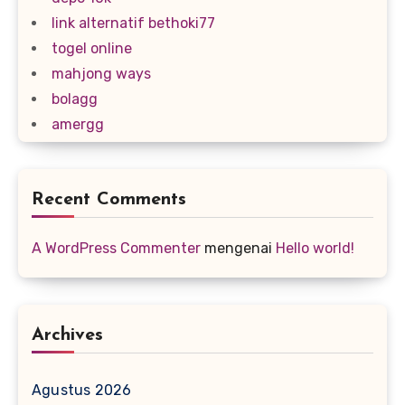
link alternatif bethoki77
togel online
mahjong ways
bolagg
amergg
Recent Comments
A WordPress Commenter
mengenai
Hello world!
Archives
Agustus 2026