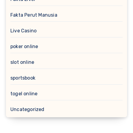
Fakta Perut Manusia
Live Casino
poker online
slot online
sportsbook
togel online
Uncategorized