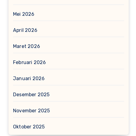
Mei 2026
April 2026
Maret 2026
Februari 2026
Januari 2026
Desember 2025
November 2025
Oktober 2025