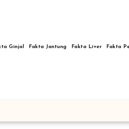
kta Ginjal
Fakta Jantung
Fakta Liver
Fakta P