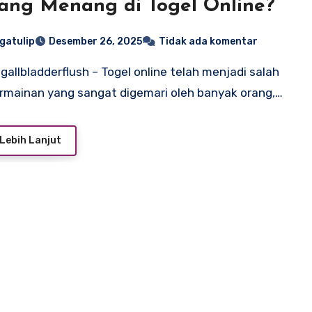
ang Menang di Togel Online?
gatulip
Desember 26, 2025
Tidak ada komentar
rmainan yang sangat digemari oleh banyak orang,…
Lebih Lanjut