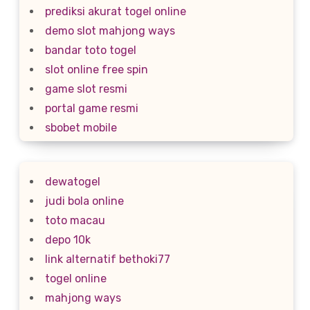
prediksi akurat togel online
demo slot mahjong ways
bandar toto togel
slot online free spin
game slot resmi
portal game resmi
sbobet mobile
dewatogel
judi bola online
toto macau
depo 10k
link alternatif bethoki77
togel online
mahjong ways