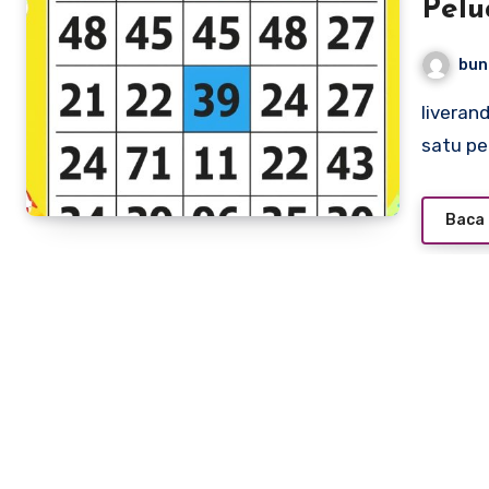
Pelu
bun
liverandgallbladderflush – Togel online telah menjadi salah
satu pe
Baca 