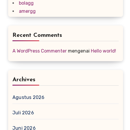
bolagg
amergg
Recent Comments
A WordPress Commenter
mengenai
Hello world!
Archives
Agustus 2026
Juli 2026
Juni 2026