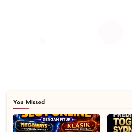
You Missed