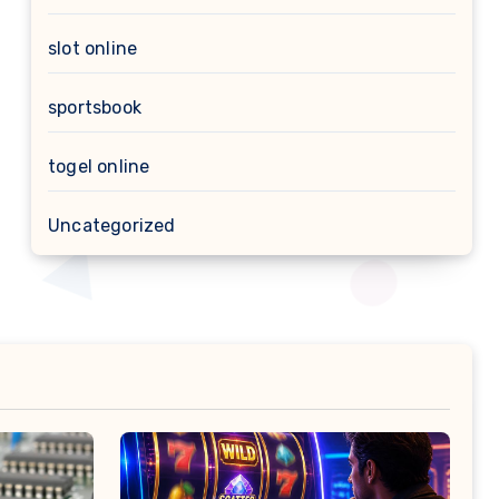
slot online
sportsbook
togel online
Uncategorized