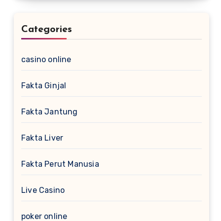
Categories
casino online
Fakta Ginjal
Fakta Jantung
Fakta Liver
Fakta Perut Manusia
Live Casino
poker online