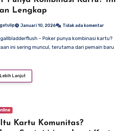
tan Lengkap
gatulip
Januari 10, 2026
Tidak ada komentar
aan ini sering muncul, terutama dari pemain baru
Lebih Lanjut
nline
Itu Kartu Komunitas?