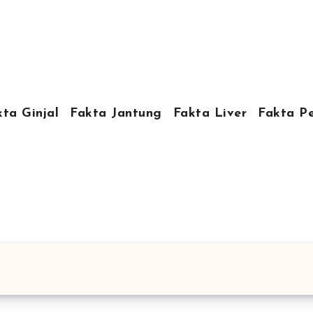
kta Ginjal
Fakta Jantung
Fakta Liver
Fakta P