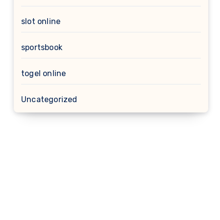
slot online
sportsbook
togel online
Uncategorized