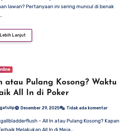
an lawan? Pertanyaan ini sering muncul di benak
…
Lebih Lanjut
nline
In atau Pulang Kosong? Waktu
aik All In di Poker
gatulip
Desember 29, 2025
Tidak ada komentar
erbaik Melakukan All In di Meja…