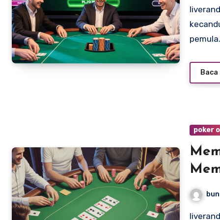
liverandgallbladderflush – Poker online bisa bikin
kecandu
pemula
Baca 
poker o
Mem
Mem
bun
liverandgallbladderflush – Bagaimana cara membaca pola