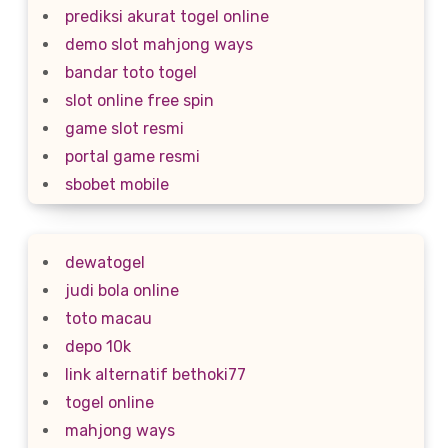
prediksi akurat togel online
demo slot mahjong ways
bandar toto togel
slot online free spin
game slot resmi
portal game resmi
sbobet mobile
dewatogel
judi bola online
toto macau
depo 10k
link alternatif bethoki77
togel online
mahjong ways