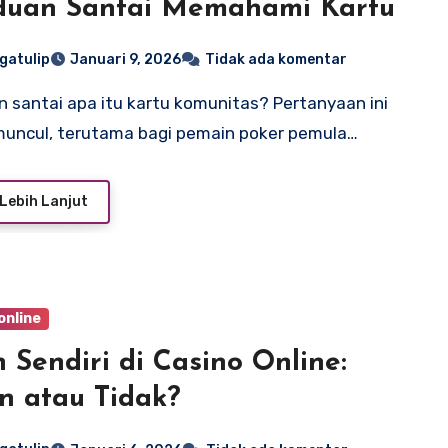
duan Santai Memahami Kartu
gatulip
Januari 9, 2026
Tidak ada komentar
muncul, terutama bagi pemain poker pemula…
Lebih Lanjut
online
 Sendiri di Casino Online:
 atau Tidak?