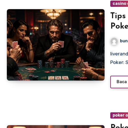
casino 
Tips
Poke
Meja
bun
liverandgallbladderflush – Tips Poker Online Texas Hold’em
Poker: 
Baca 
poker o
Poke