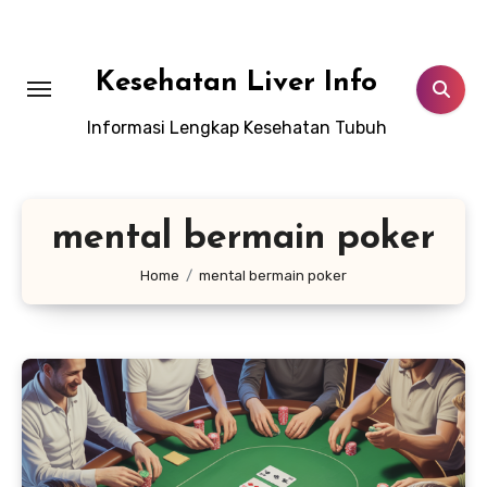
Lewati
ke
konten
Kesehatan Liver Info
Informasi Lengkap Kesehatan Tubuh
mental bermain poker
Home
mental bermain poker