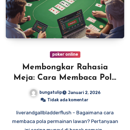
poker online
Membongkar Rahasia
Meja: Cara Membaca Pola
Permainan
bungatulip
Januari 2, 2026
Tidak ada komentar
liverandgallbladderflush – Bagaimana cara
membaca pola permainan lawan? Pertanyaan