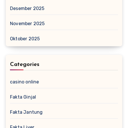
Desember 2025
November 2025
Oktober 2025
Categories
casino online
Fakta Ginjal
Fakta Jantung
Fakta Liver