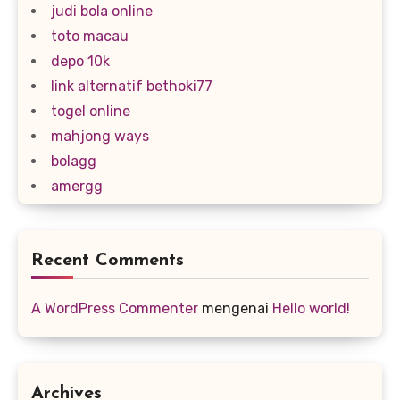
judi bola online
toto macau
depo 10k
link alternatif bethoki77
togel online
mahjong ways
bolagg
amergg
Recent Comments
A WordPress Commenter
mengenai
Hello world!
Archives