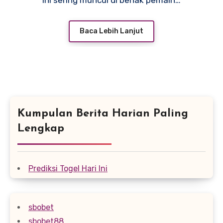
ini sering muncul di benak pemain…
Baca Lebih Lanjut
Kumpulan Berita Harian Paling
Lengkap
Prediksi Togel Hari Ini
sbobet
sbobet88