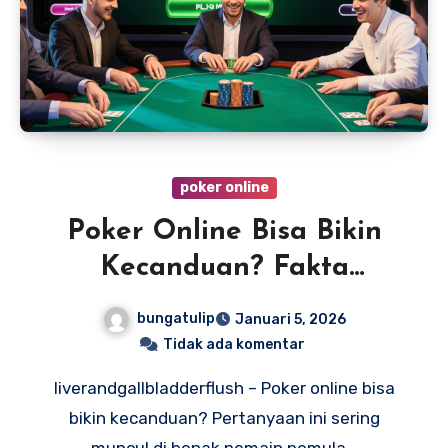
poker online
Poker Online Bisa Bikin
Kecanduan? Fakta
Psikologis
bungatulip
Januari 5, 2026
Tidak ada komentar
liverandgallbladderflush – Poker online bisa
bikin kecanduan? Pertanyaan ini sering