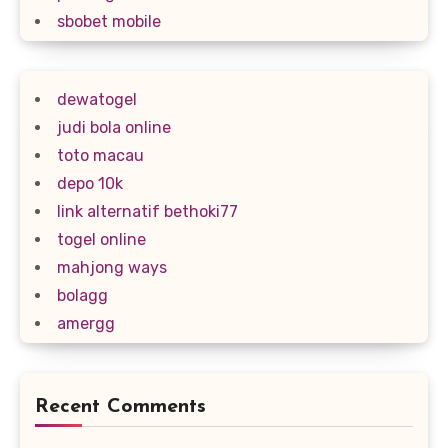
sbobet mobile
dewatogel
judi bola online
toto macau
depo 10k
link alternatif bethoki77
togel online
mahjong ways
bolagg
amergg
Recent Comments