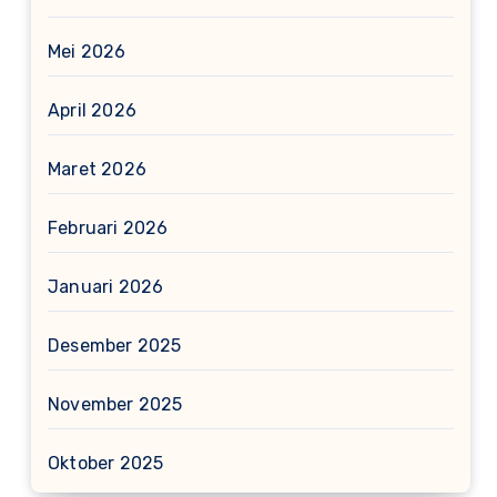
Mei 2026
April 2026
Maret 2026
Februari 2026
Januari 2026
Desember 2025
November 2025
Oktober 2025