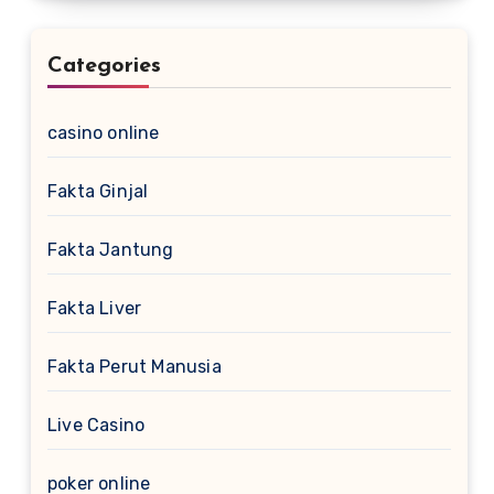
Categories
casino online
Fakta Ginjal
Fakta Jantung
Fakta Liver
Fakta Perut Manusia
Live Casino
poker online