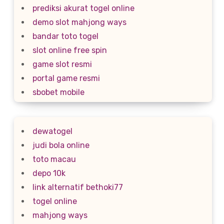
prediksi akurat togel online
demo slot mahjong ways
bandar toto togel
slot online free spin
game slot resmi
portal game resmi
sbobet mobile
dewatogel
judi bola online
toto macau
depo 10k
link alternatif bethoki77
togel online
mahjong ways