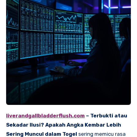
liverandgallbladderflush.com
– Terbukti atau
Sekadar Ilusi? Apakah Angka Kembar Lebih
Sering Muncul dalam Togel
sering memicu rasa