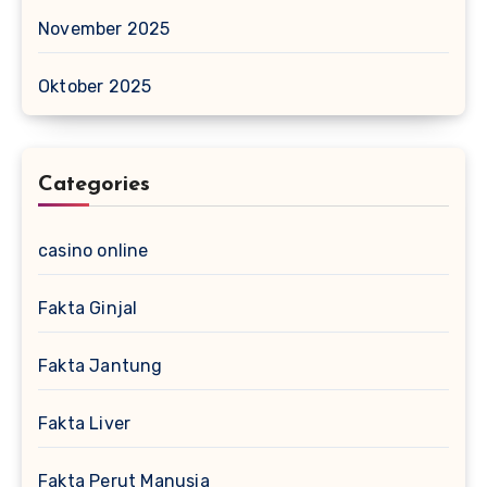
November 2025
Oktober 2025
Categories
casino online
Fakta Ginjal
Fakta Jantung
Fakta Liver
Fakta Perut Manusia