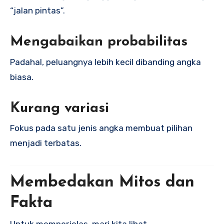
“jalan pintas”.
Mengabaikan probabilitas
Padahal, peluangnya lebih kecil dibanding angka
biasa.
Kurang variasi
Fokus pada satu jenis angka membuat pilihan
menjadi terbatas.
Membedakan Mitos dan
Fakta