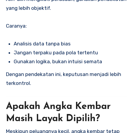
yang lebih objektif.
Caranya:
Analisis data tanpa bias
Jangan terpaku pada pola tertentu
Gunakan logika, bukan intuisi semata
Dengan pendekatan ini, keputusan menjadi lebih
terkontrol.
Apakah Angka Kembar
Masih Layak Dipilih?
Meskipun peluangnya kecil, angka kembar tetap