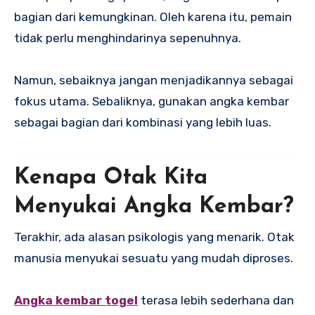
bagian dari kemungkinan. Oleh karena itu, pemain
tidak perlu menghindarinya sepenuhnya.
Namun, sebaiknya jangan menjadikannya sebagai
fokus utama. Sebaliknya, gunakan angka kembar
sebagai bagian dari kombinasi yang lebih luas.
Kenapa Otak Kita
Menyukai Angka Kembar?
Terakhir, ada alasan psikologis yang menarik. Otak
manusia menyukai sesuatu yang mudah diproses.
Angka kembar togel
terasa lebih sederhana dan