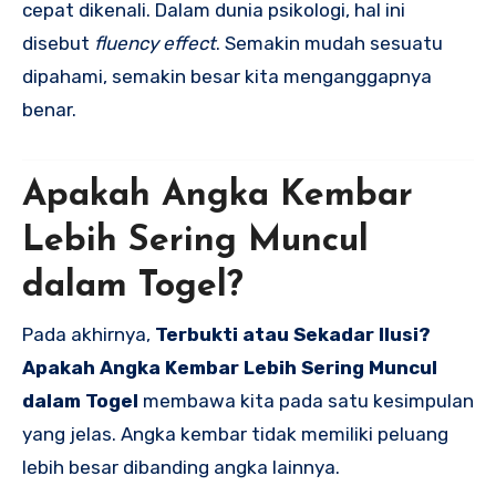
cepat dikenali. Dalam dunia psikologi, hal ini
disebut
fluency effect
. Semakin mudah sesuatu
dipahami, semakin besar kita menganggapnya
benar.
Apakah Angka Kembar
Lebih Sering Muncul
dalam Togel?
Pada akhirnya,
Terbukti atau Sekadar Ilusi?
Apakah Angka Kembar Lebih Sering Muncul
dalam Togel
membawa kita pada satu kesimpulan
yang jelas. Angka kembar tidak memiliki peluang
lebih besar dibanding angka lainnya.