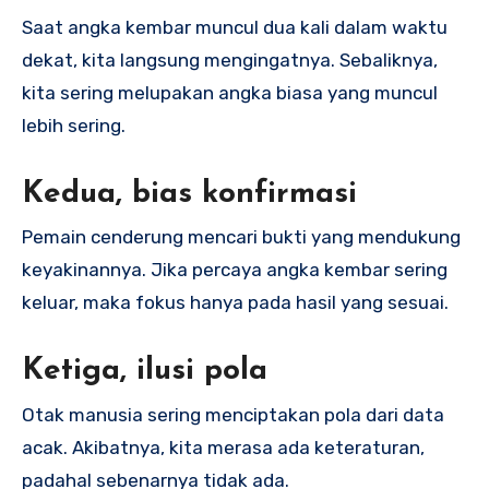
Saat angka kembar muncul dua kali dalam waktu
dekat, kita langsung mengingatnya. Sebaliknya,
kita sering melupakan angka biasa yang muncul
lebih sering.
Kedua, bias konfirmasi
Pemain cenderung mencari bukti yang mendukung
keyakinannya. Jika percaya angka kembar sering
keluar, maka fokus hanya pada hasil yang sesuai.
Ketiga, ilusi pola
Otak manusia sering menciptakan pola dari data
acak. Akibatnya, kita merasa ada keteraturan,
padahal sebenarnya tidak ada.