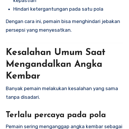
kepastian
Hindari ketergantungan pada satu pola
Dengan cara ini, pemain bisa menghindari jebakan
persepsi yang menyesatkan.
Kesalahan Umum Saat
Mengandalkan Angka
Kembar
Banyak pemain melakukan kesalahan yang sama
tanpa disadari.
Terlalu percaya pada pola
Pemain sering menganggap angka kembar sebagai