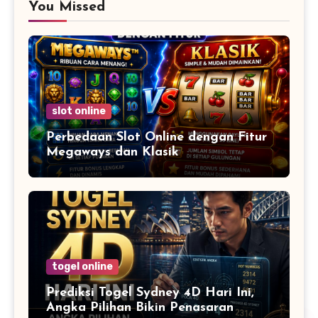
You Missed
slot online
Perbedaan Slot Online dengan Fitur
Megaways dan Klasik
togel online
Prediksi Togel Sydney 4D Hari Ini,
Angka Pilihan Bikin Penasaran