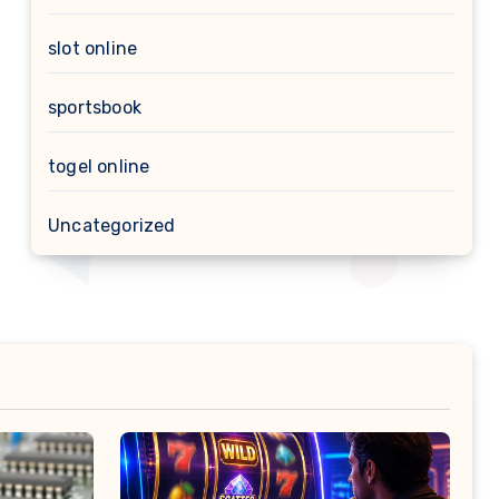
slot online
sportsbook
togel online
Uncategorized