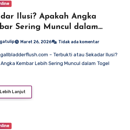
nline
dar Ilusi? Apakah Angka
ar Sering Muncul dalam
l
gatulip
Maret 26, 2026
Tidak ada komentar
Angka Kembar Lebih Sering Muncul dalam Togel
Lebih Lanjut
nline