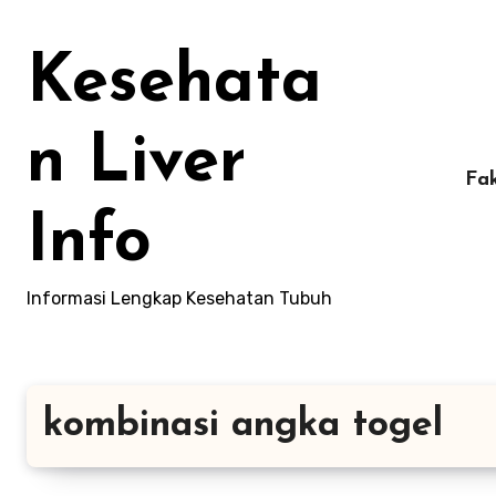
Lewati
ke
Kesehata
konten
n Liver
Fa
Info
Informasi Lengkap Kesehatan Tubuh
kombinasi angka togel