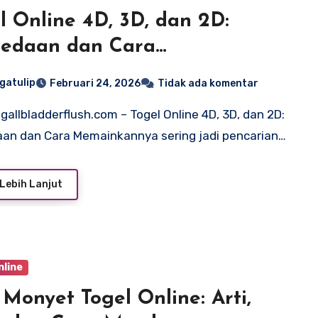
l Online 4D, 3D, dan 2D:
bedaan dan Cara
ainkannya
gatulip
Februari 24, 2026
Tidak ada komentar
an dan Cara Memainkannya sering jadi pencarian…
Lebih Lanjut
nline
 Monyet Togel Online: Arti,