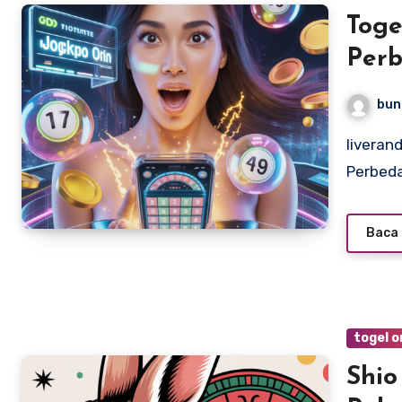
Toge
Per
Mem
bun
liverandgallbladderflush.com – Togel Online 4D, 3D, dan 2D:
Perbeda
Baca 
togel o
Shio