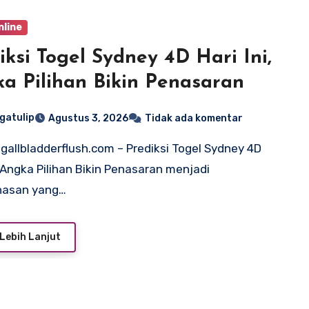
nline
iksi Togel Sydney 4D Hari Ini,
a Pilihan Bikin Penasaran
gatulip
Agustus 3, 2026
Tidak ada komentar
i, Angka Pilihan Bikin Penasaran menjadi
asan yang…
Lebih Lanjut