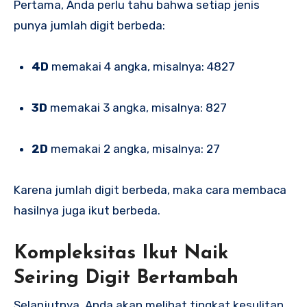
Pertama, Anda perlu tahu bahwa setiap jenis
punya jumlah digit berbeda:
4D
memakai 4 angka, misalnya: 4827
3D
memakai 3 angka, misalnya: 827
2D
memakai 2 angka, misalnya: 27
Karena jumlah digit berbeda, maka cara membaca
hasilnya juga ikut berbeda.
Kompleksitas Ikut Naik
Seiring Digit Bertambah
Selanjutnya, Anda akan melihat tingkat kesulitan