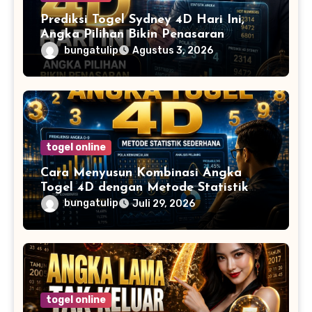
Prediksi Togel Sydney 4D Hari Ini,
Angka Pilihan Bikin Penasaran
bungatulip
Agustus 3, 2026
togel online
Cara Menyusun Kombinasi Angka
Togel 4D dengan Metode Statistik
Sederhana
bungatulip
Juli 29, 2026
togel online