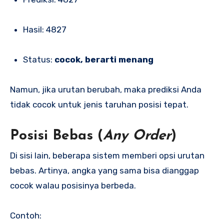
Hasil: 4827
Status:
cocok, berarti menang
Namun, jika urutan berubah, maka prediksi Anda
tidak cocok untuk jenis taruhan posisi tepat.
Posisi Bebas (
Any Order
)
Di sisi lain, beberapa sistem memberi opsi urutan
bebas. Artinya, angka yang sama bisa dianggap
cocok walau posisinya berbeda.
Contoh: