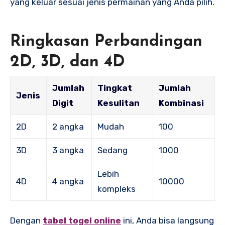
yang keluar sesuai jenis permainan yang Anda pilih.
Ringkasan Perbandingan
2D, 3D, dan 4D
Jumlah
Tingkat
Jumlah
Jenis
Digit
Kesulitan
Kombinasi
2D
2 angka
Mudah
100
3D
3 angka
Sedang
1000
Lebih
4D
4 angka
10000
kompleks
Dengan
tabel togel online
ini, Anda bisa langsung