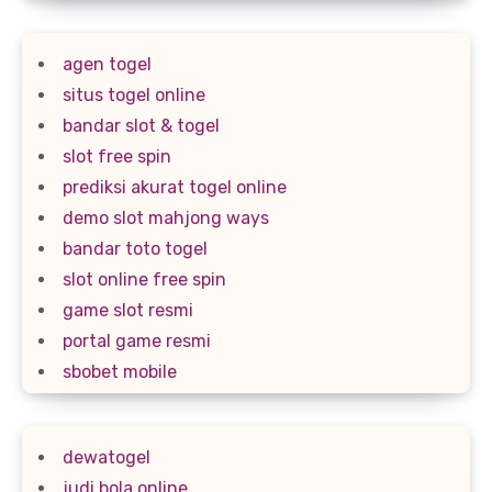
agen togel
situs togel online
bandar slot & togel
slot free spin
prediksi akurat togel online
demo slot mahjong ways
bandar toto togel
slot online free spin
game slot resmi
portal game resmi
sbobet mobile
dewatogel
judi bola online