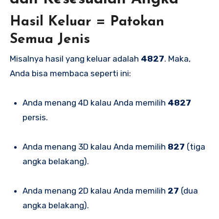
Hasil Keluar = Patokan
Semua Jenis
Misalnya hasil yang keluar adalah
4827
. Maka,
Anda bisa membaca seperti ini:
Anda menang 4D kalau Anda memilih
4827
persis.
Anda menang 3D kalau Anda memilih
827
(tiga
angka belakang).
Anda menang 2D kalau Anda memilih
27
(dua
angka belakang).