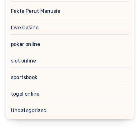
Fakta Perut Manusia
Live Casino
poker online
slot online
sportsbook
togel online
Uncategorized