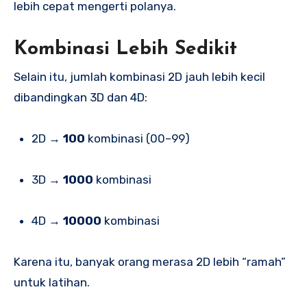
lebih cepat mengerti polanya.
Kombinasi Lebih Sedikit
Selain itu, jumlah kombinasi 2D jauh lebih kecil
dibandingkan 3D dan 4D:
2D →
100
kombinasi (00–99)
3D →
1000
kombinasi
4D →
10000
kombinasi
Karena itu, banyak orang merasa 2D lebih “ramah”
untuk latihan.