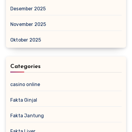
Desember 2025
November 2025
Oktober 2025
Categories
casino online
Fakta Ginjal
Fakta Jantung
Fakta Liver