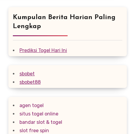
Kumpulan Berita Harian Paling
Lengkap
Prediksi Togel Hari Ini
sbobet
sbobet88
agen togel
situs togel online
bandar slot & togel
slot free spin