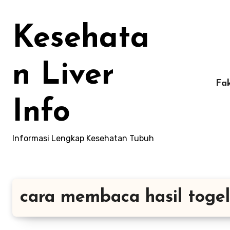
Lewati
ke
Kesehata
konten
n Liver
Fa
Info
Informasi Lengkap Kesehatan Tubuh
cara membaca hasil togel