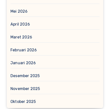
Mei 2026
April 2026
Maret 2026
Februari 2026
Januari 2026
Desember 2025
November 2025
Oktober 2025