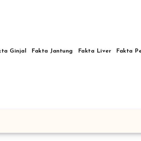
kta Ginjal
Fakta Jantung
Fakta Liver
Fakta P