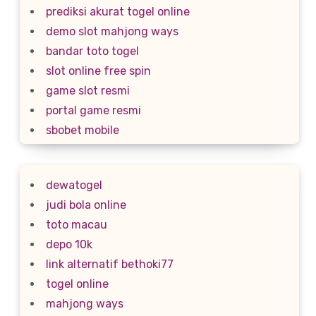
prediksi akurat togel online
demo slot mahjong ways
bandar toto togel
slot online free spin
game slot resmi
portal game resmi
sbobet mobile
dewatogel
judi bola online
toto macau
depo 10k
link alternatif bethoki77
togel online
mahjong ways