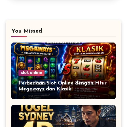
You Missed
slot online
Perbedaan Slot Online dengan Fitur
Megaways dan Klasik