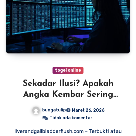
togel online
Sekadar Ilusi? Apakah
Angka Kembar Sering
Muncul dalam Togel
bungatulip
Maret 26, 2026
Tidak ada komentar
liverandgallbladderflush.com – Terbukti atau