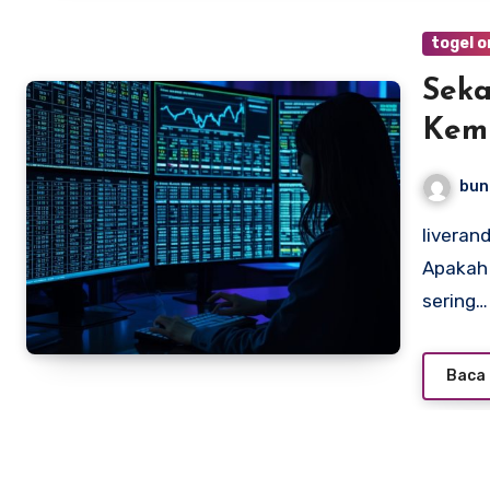
togel o
Seka
Kemb
Toge
bun
liverandgallbladderflush.com – Terbukti atau Sekadar Ilusi?
Apakah 
sering…
Baca 