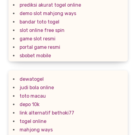
prediksi akurat togel online
demo slot mahjong ways
bandar toto togel
slot online free spin
game slot resmi
portal game resmi
sbobet mobile
dewatogel
judi bola online
toto macau
depo 10k
link alternatif bethoki77
togel online
mahjong ways