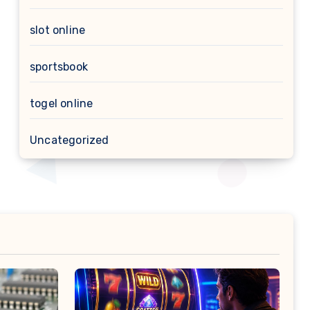
slot online
sportsbook
togel online
Uncategorized