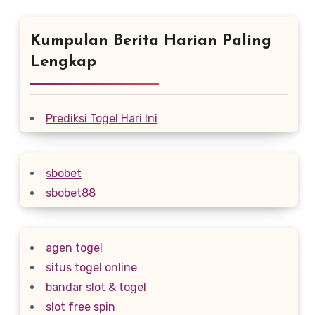
Kumpulan Berita Harian Paling
Lengkap
Prediksi Togel Hari Ini
sbobet
sbobet88
agen togel
situs togel online
bandar slot & togel
slot free spin