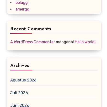
bolagg
amergg
Recent Comments
A WordPress Commenter
mengenai
Hello world!
Archives
Agustus 2026
Juli 2026
Juni 2026