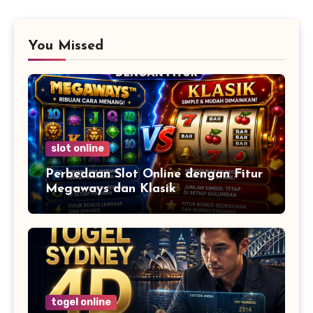
You Missed
slot online
Perbedaan Slot Online dengan Fitur
Megaways dan Klasik
togel online