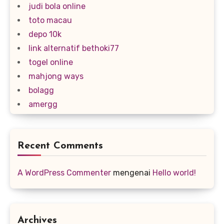
judi bola online
toto macau
depo 10k
link alternatif bethoki77
togel online
mahjong ways
bolagg
amergg
Recent Comments
A WordPress Commenter
mengenai
Hello world!
Archives