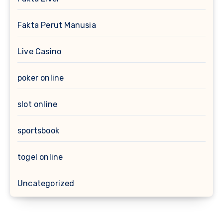
Fakta Perut Manusia
Live Casino
poker online
slot online
sportsbook
togel online
Uncategorized