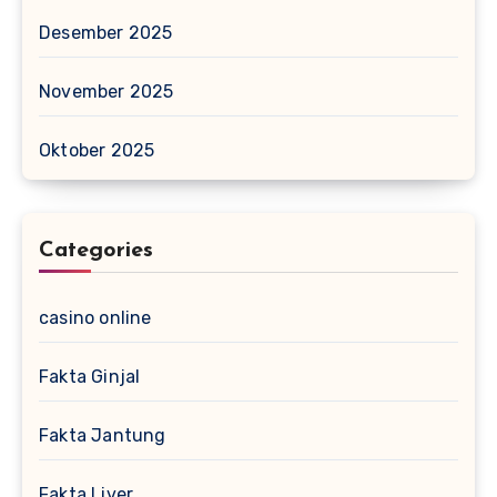
Desember 2025
November 2025
Oktober 2025
Categories
casino online
Fakta Ginjal
Fakta Jantung
Fakta Liver