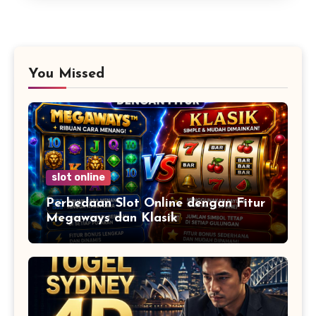
You Missed
slot online
Perbedaan Slot Online dengan Fitur
Megaways dan Klasik