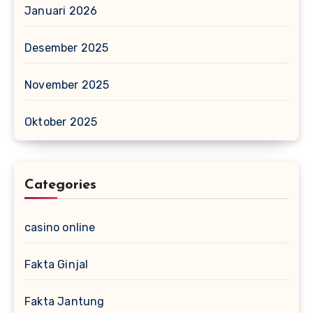
Januari 2026
Desember 2025
November 2025
Oktober 2025
Categories
casino online
Fakta Ginjal
Fakta Jantung