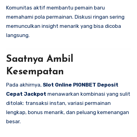
Komunitas aktif membantu pemain baru
memahami pola permainan. Diskusi ringan sering
memunculkan insight menarik yang bisa dicoba
langsung.
Saatnya Ambil
Kesempatan
Pada akhirnya,
Slot Online PIONBET Deposit
Cepat Jackpot
menawarkan kombinasi yang sulit
ditolak: transaksi instan, variasi permainan
lengkap, bonus menarik, dan peluang kemenangan
besar.