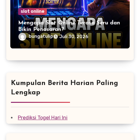
slot online
Mengapa Slot Online Terasa Seru dan
Bikin Penasaran?
bungatulip
Juli 30, 2026
Kumpulan Berita Harian Paling
Lengkap
Prediksi Togel Hari Ini