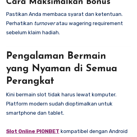
Cara Maksimalkan Bonus
Pastikan Anda membaca syarat dan ketentuan.
Perhatikan
turnover
atau wagering requirement
sebelum klaim hadiah.
Pengalaman Bermain
yang Nyaman di Semua
Perangkat
Kini bermain slot tidak harus lewat komputer.
Platform modern sudah dioptimalkan untuk
smartphone dan tablet.
Slot Online PIONBET
kompatibel dengan Android