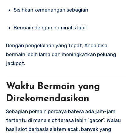
Sisihkan kemenangan sebagian
Bermain dengan nominal stabil
Dengan pengelolaan yang tepat, Anda bisa
bermain lebih lama dan meningkatkan peluang
jackpot.
Waktu Bermain yang
Direkomendasikan
Sebagian pemain percaya bahwa ada jam-jam
tertentu di mana slot terasa lebih “gacor”. Walau
hasil slot berbasis sistem acak, banyak yang