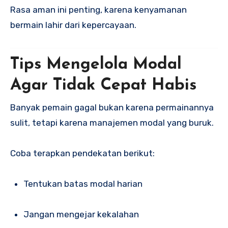
Rasa aman ini penting, karena kenyamanan
bermain lahir dari kepercayaan.
Tips Mengelola Modal
Agar Tidak Cepat Habis
Banyak pemain gagal bukan karena permainannya
sulit, tetapi karena manajemen modal yang buruk.
Coba terapkan pendekatan berikut:
Tentukan batas modal harian
Jangan mengejar kekalahan