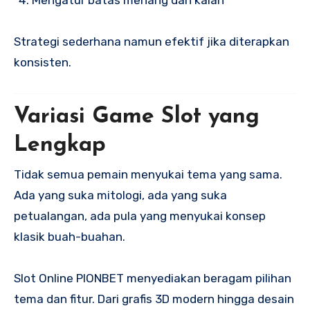
Strategi sederhana namun efektif jika diterapkan
konsisten.
Variasi Game Slot yang
Lengkap
Tidak semua pemain menyukai tema yang sama.
Ada yang suka mitologi, ada yang suka
petualangan, ada pula yang menyukai konsep
klasik buah-buahan.
Slot Online PIONBET menyediakan beragam pilihan
tema dan fitur. Dari grafis 3D modern hingga desain