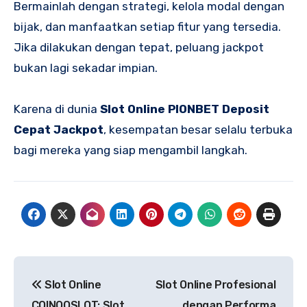
Bermainlah dengan strategi, kelola modal dengan
bijak, dan manfaatkan setiap fitur yang tersedia.
Jika dilakukan dengan tepat, peluang jackpot
bukan lagi sekadar impian.
Karena di dunia
Slot Online PIONBET Deposit
Cepat Jackpot
, kesempatan besar selalu terbuka
bagi mereka yang siap mengambil langkah.
Navigasi
Slot Online
Slot Online Profesional
pos
COINQQSLOT: Slot
dengan Performa