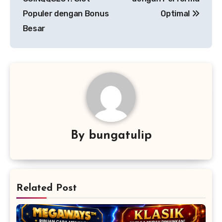
Populer dengan Bonus
Optimal
Besar
By
bungatulip
Related Post