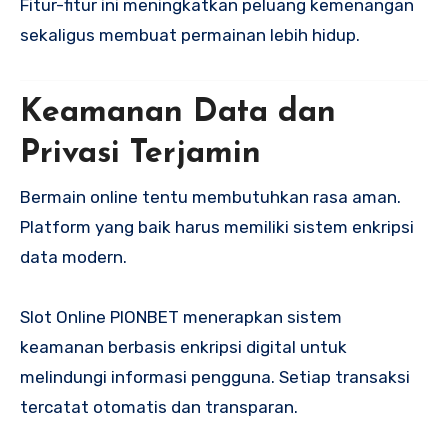
Fitur-fitur ini meningkatkan peluang kemenangan
sekaligus membuat permainan lebih hidup.
Keamanan Data dan
Privasi Terjamin
Bermain online tentu membutuhkan rasa aman.
Platform yang baik harus memiliki sistem enkripsi
data modern.
Slot Online PIONBET menerapkan sistem
keamanan berbasis enkripsi digital untuk
melindungi informasi pengguna. Setiap transaksi
tercatat otomatis dan transparan.