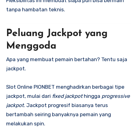
Fleksibilitas ini membuat siapa pun bisa bermain
tanpa hambatan teknis.
Peluang Jackpot yang
Menggoda
Apa yang membuat pemain bertahan? Tentu saja
jackpot.
Slot Online PIONBET menghadirkan berbagai tipe
jackpot, mulai dari
fixed jackpot
hingga
progressive
jackpot
. Jackpot progresif biasanya terus
bertambah seiring banyaknya pemain yang
melakukan spin.