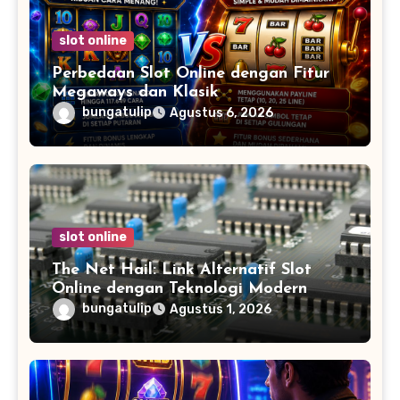
slot online
Perbedaan Slot Online dengan Fitur
Megaways dan Klasik
bungatulip
Agustus 6, 2026
slot online
The Net Hail: Link Alternatif Slot
Online dengan Teknologi Modern
bungatulip
Agustus 1, 2026