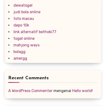
dewatogel
judi bola online
toto macau
depo 10k
link alternatif bethoki77
togel online
mahjong ways
bolagg
amergg
Recent Comments
A WordPress Commenter
mengenai
Hello world!