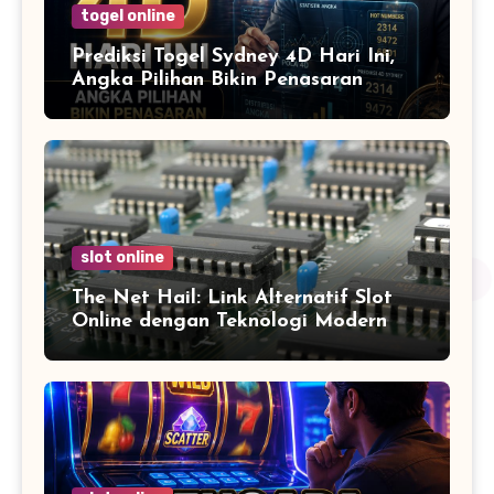
togel online
Prediksi Togel Sydney 4D Hari Ini,
Angka Pilihan Bikin Penasaran
slot online
The Net Hail: Link Alternatif Slot
Online dengan Teknologi Modern