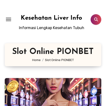
Lewati
ke
konten
Kesehatan Liver Info
Informasi Lengkap Kesehatan Tubuh
Slot Online PIONBET
Home
Slot Online PIONBET