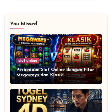
You Missed
slot online
Perbedaan Slot Online dengan Fitur
Megaways dan Klasik