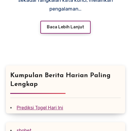
sekadar rangkaian kata kunci, melainkan
pengalaman…
Baca Lebih Lanjut
Kumpulan Berita Harian Paling
Lengkap
Prediksi Togel Hari Ini
sbobet