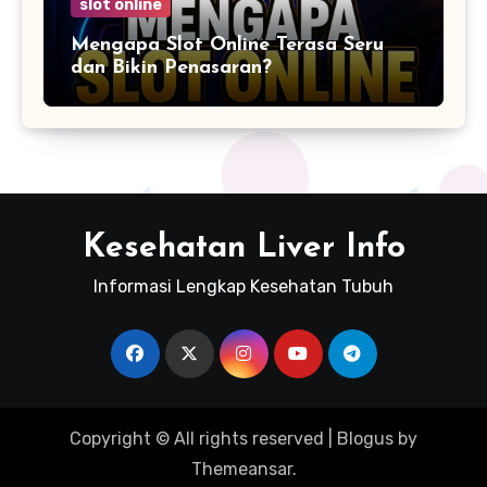
slot online
Mengapa Slot Online Terasa Seru
dan Bikin Penasaran?
Kesehatan Liver Info
Informasi Lengkap Kesehatan Tubuh
Copyright © All rights reserved
|
Blogus
by
Themeansar
.