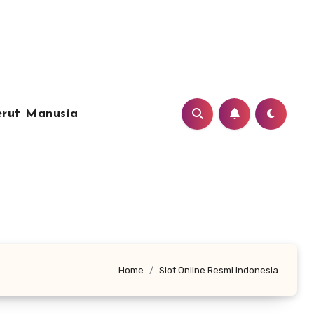
erut Manusia
Home
Slot Online Resmi Indonesia