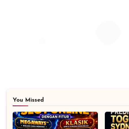
You Missed