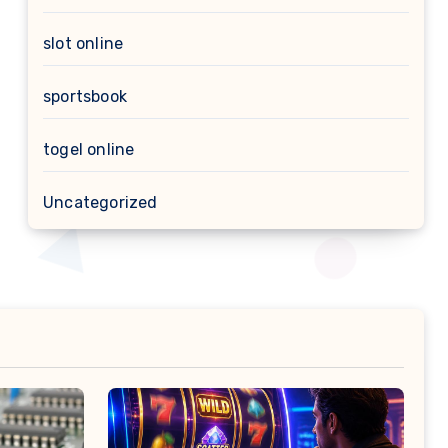
slot online
sportsbook
togel online
Uncategorized