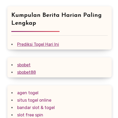
Kumpulan Berita Harian Paling
Lengkap
Prediksi Togel Hari Ini
sbobet
sbobet88
agen togel
situs togel online
bandar slot & togel
slot free spin