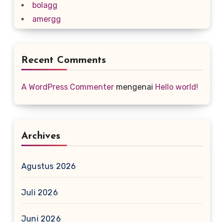
bolagg
amergg
Recent Comments
A WordPress Commenter
mengenai
Hello world!
Archives
Agustus 2026
Juli 2026
Juni 2026