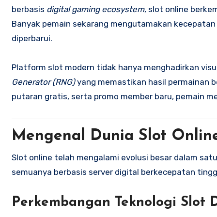
berbasis
digital gaming ecosystem
, slot online berk
Banyak pemain sekarang mengutamakan kecepatan aks
diperbarui.
Platform slot modern tidak hanya menghadirkan visu
Generator (RNG)
yang memastikan hasil permainan ber
putaran gratis, serta promo member baru, pemain m
Mengenal Dunia Slot Onli
Slot online telah mengalami evolusi besar dalam satu d
semuanya berbasis server digital berkecepatan tingg
Perkembangan Teknologi Slot D