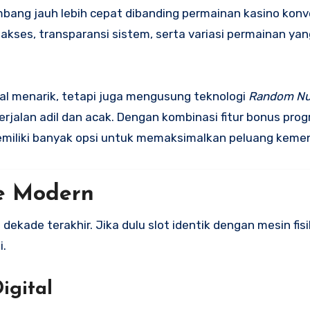
embang jauh lebih cepat dibanding permainan kasino konv
es, transparansi sistem, serta variasi permainan yan
al menarik, tetapi juga mengusung teknologi
Random N
jalan adil dan acak. Dengan kombinasi fitur bonus progr
emiliki banyak opsi untuk memaksimalkan peluang keme
ne Modern
ekade terakhir. Jika dulu slot identik dengan mesin fisik
i.
igital