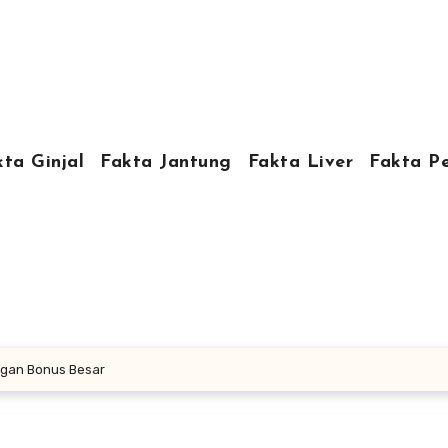
kta Ginjal
Fakta Jantung
Fakta Liver
Fakta P
ngan Bonus Besar