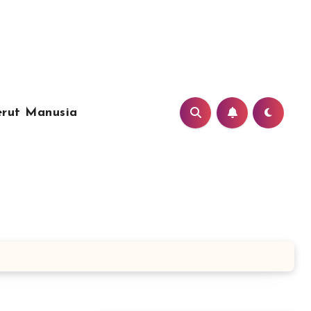
erut Manusia