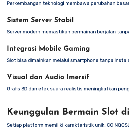
Perkembangan teknologi membawa perubahan besar, 
Sistem Server Stabil
Server modern memastikan permainan berjalan tanpa
Integrasi Mobile Gaming
Slot bisa dimainkan melalui smartphone tanpa insta
Visual dan Audio Imersif
Grafis 3D dan efek suara realistis meningkatkan pe
Keunggulan Bermain Slot
Setiap platform memiliki karakteristik unik. COINQQS