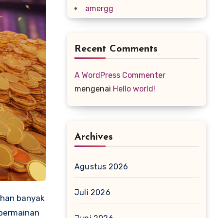
amergg
Recent Comments
A WordPress Commenter
mengenai
Hello world!
Archives
Agustus 2026
Juli 2026
ihan banyak
 permainan