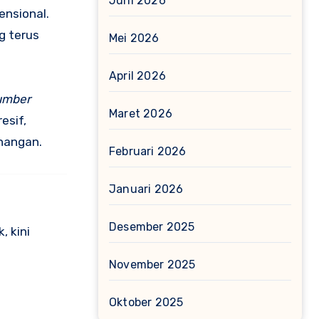
Juni 2026
ensional.
g terus
Mei 2026
April 2026
umber
Maret 2026
esif,
nangan.
Februari 2026
Januari 2026
Desember 2025
, kini
November 2025
Oktober 2025