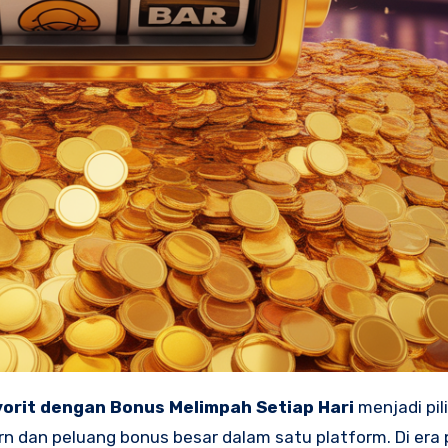
vorit dengan Bonus Melimpah Setiap Hari
menjadi pil
rn dan peluang bonus besar dalam satu platform. Di era