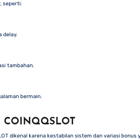
seperti:
 delay.
lasi tambahan.
ngalaman bermain.
 di COINQQSLOT
LOT dikenal karena kestabilan sistem dan variasi bonus 