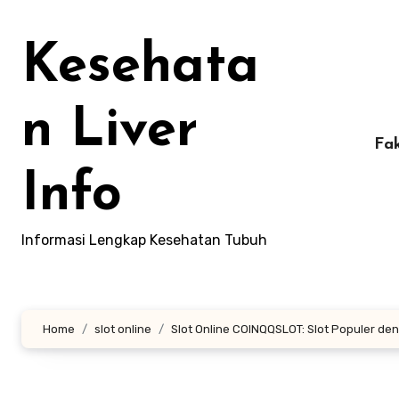
Lewati
ke
Kesehata
konten
n Liver
Fa
Info
Informasi Lengkap Kesehatan Tubuh
Home
slot online
Slot Online COINQQSLOT: Slot Populer de