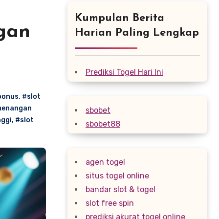
Kumpulan Berita
gan
Harian Paling Lengkap
Prediksi Togel Hari Ini
bonus
,
#slot
menangan
sbobet
nggi
,
#slot
sbobet88
agen togel
situs togel online
bandar slot & togel
slot free spin
prediksi akurat togel online