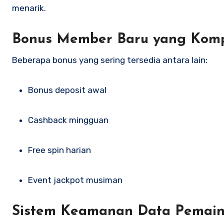
menarik.
Bonus Member Baru yang Komp
Beberapa bonus yang sering tersedia antara lain:
Bonus deposit awal
Cashback mingguan
Free spin harian
Event jackpot musiman
Sistem Keamanan Data Pemai