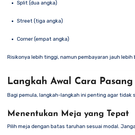
Split (dua angka)
Street (tiga angka)
Corner (empat angka)
Risikonya lebih tinggi, namun pembayaran jauh lebih 
Langkah Awal Cara Pasang 
Bagi pemula, langkah-langkah ini penting agar tidak s
Menentukan Meja yang Tepat
Pilih meja dengan batas taruhan sesuai modal. Jan