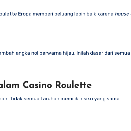
Roulette Eropa memberi peluang lebih baik karena
house 
mbah angka nol berwarna hijau. Inilah dasar dari semua 
lam Casino Roulette
an. Tidak semua taruhan memiliki risiko yang sama.