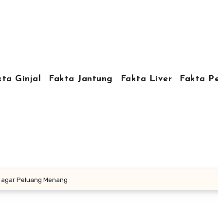
kta Ginjal
Fakta Jantung
Fakta Liver
Fakta P
e agar Peluang Menang