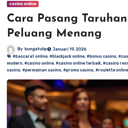
casino online
Cara Pasang Taruhan 
Peluang Menang
By
bungatulip
Januari 19, 2026
#baccarat online
,
#blackjack online
,
#bonus casino
,
#cas
modern
,
#casino online
,
#casino online terbaik
,
#casino res
casino
,
#permainan casino
,
#promo casino
,
#roulette onlin