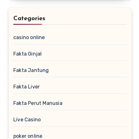
Categories
casino online
Fakta Ginjal
Fakta Jantung
Fakta Liver
Fakta Perut Manusia
Live Casino
poker online