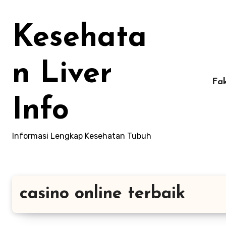
Lewati
ke
Kesehata
konten
n Liver
Fa
Info
Informasi Lengkap Kesehatan Tubuh
casino online terbaik