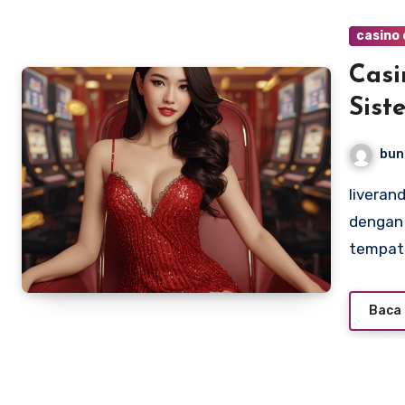
casino 
Casi
Sist
bun
liverandgallbladderflush.com – Casino Online Terbaik
dengan
tempat 
Baca 