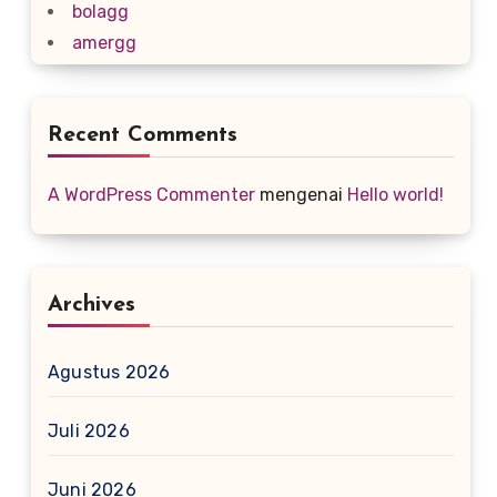
bolagg
amergg
Recent Comments
A WordPress Commenter
mengenai
Hello world!
Archives
Agustus 2026
Juli 2026
Juni 2026