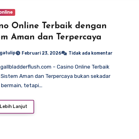
online
no Online Terbaik dengan
em Aman dan Terpercaya
gatulip
Februari 23, 2026
Tidak ada komentar
 Sistem Aman dan Terpercaya bukan sekadar
bermain, tetapi…
Lebih Lanjut