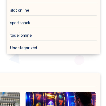
slot online
sportsbook
togel online
Uncategorized