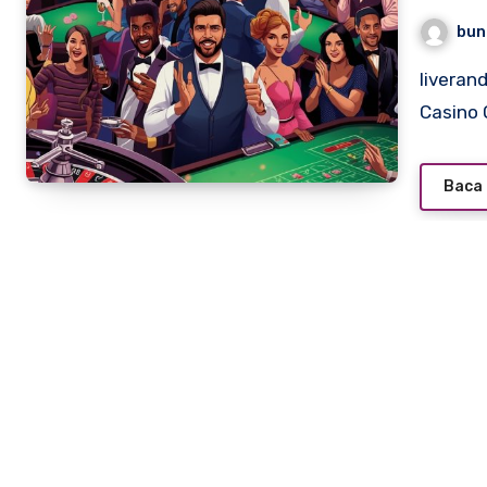
bun
liverandgallbladderflush – Kenapa Pemain Sering Kalah di
Casino 
Baca 