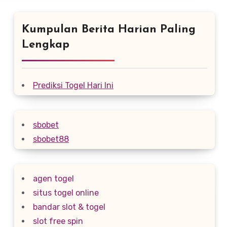
Kumpulan Berita Harian Paling
Lengkap
Prediksi Togel Hari Ini
sbobet
sbobet88
agen togel
situs togel online
bandar slot & togel
slot free spin