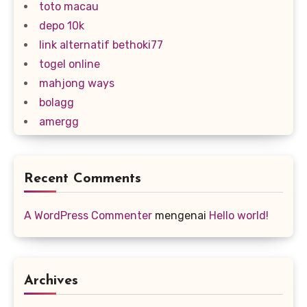
toto macau
depo 10k
link alternatif bethoki77
togel online
mahjong ways
bolagg
amergg
Recent Comments
A WordPress Commenter
mengenai
Hello world!
Archives