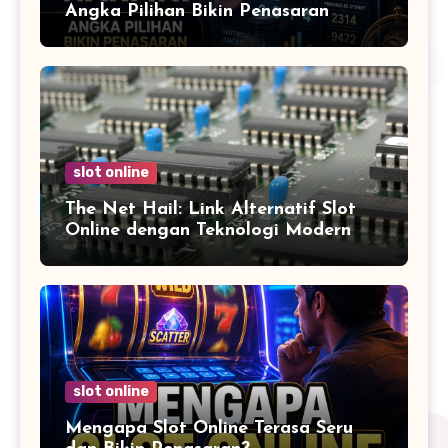
Angka Pilihan Bikin Penasaran
slot online
The Net Hail: Link Alternatif Slot
Online dengan Teknologi Modern
slot online
Mengapa Slot Online Terasa Seru