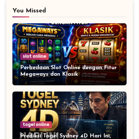
You Missed
slot online
Perbedaan Slot Online dengan Fitur
Megaways dan Klasik
togel online
Prediksi Togel Sydney 4D Hari Ini,