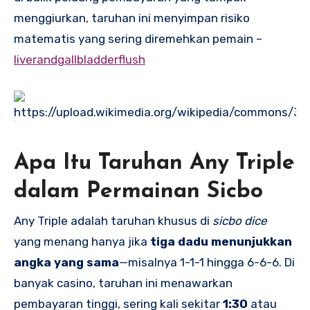
menggiurkan, taruhan ini menyimpan risiko
matematis yang sering diremehkan pemain –
liverandgallbladderflush
Apa Itu Taruhan Any Triple
dalam Permainan Sicbo
Any Triple adalah taruhan khusus di
sicbo dice
yang menang hanya jika
tiga dadu menunjukkan
angka yang sama
—misalnya 1-1-1 hingga 6-6-6. Di
banyak casino, taruhan ini menawarkan
pembayaran tinggi, sering kali sekitar
1:30
atau