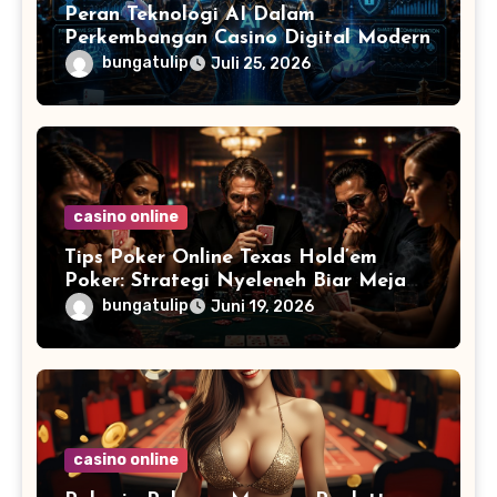
Peran Teknologi AI Dalam
Perkembangan Casino Digital Modern
bungatulip
Juli 25, 2026
casino online
Tips Poker Online Texas Hold’em
Poker: Strategi Nyeleneh Biar Meja
Jadi Medan Psikologi
bungatulip
Juni 19, 2026
casino online