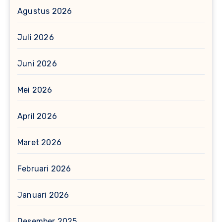
Agustus 2026
Juli 2026
Juni 2026
Mei 2026
April 2026
Maret 2026
Februari 2026
Januari 2026
Desember 2025