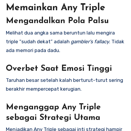
Memainkan Any Triple
Mengandalkan Pola Palsu
Melihat dua angka sama beruntun lalu mengira
triple “sudah dekat” adalah
gambler’s fallacy
. Tidak
ada memori pada dadu.
Overbet Saat Emosi Tinggi
Taruhan besar setelah kalah berturut-turut sering
berakhir mempercepat kerugian.
Menganggap Any Triple
sebagai Strategi Utama
Menjadikan Any Triple sebagai inti strategi hampir