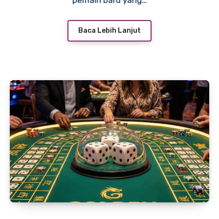
pemain baru yang…
Baca Lebih Lanjut