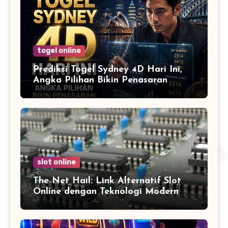
togel online
Prediksi Togel Sydney 4D Hari Ini,
Angka Pilihan Bikin Penasaran
slot online
The Net Hail: Link Alternatif Slot
Online dengan Teknologi Modern