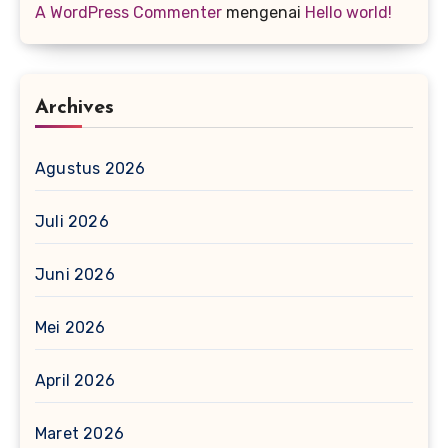
A WordPress Commenter
mengenai
Hello world!
Archives
Agustus 2026
Juli 2026
Juni 2026
Mei 2026
April 2026
Maret 2026