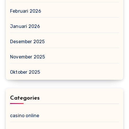
Februari 2026
Januari 2026
Desember 2025
November 2025
Oktober 2025
Categories
casino online