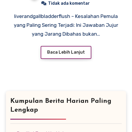
Tidak ada komentar
liverandgallbladderflush – Kesalahan Pemula
yang Paling Sering Terjadi: Ini Jawaban Jujur
yang Jarang Dibahas bukan…
Baca Lebih Lanjut
Kumpulan Berita Harian Paling
Lengkap