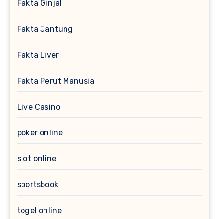
Fakta Ginjal
Fakta Jantung
Fakta Liver
Fakta Perut Manusia
Live Casino
poker online
slot online
sportsbook
togel online