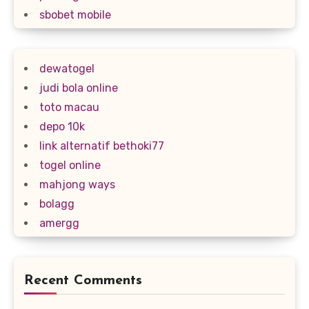
sbobet mobile
dewatogel
judi bola online
toto macau
depo 10k
link alternatif bethoki77
togel online
mahjong ways
bolagg
amergg
Recent Comments