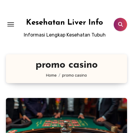
Lewati
ke
konten
Kesehatan Liver Info
Informasi Lengkap Kesehatan Tubuh
promo casino
Home
promo casino