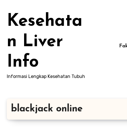
Lewati
ke
Kesehata
konten
n Liver
Fa
Info
Informasi Lengkap Kesehatan Tubuh
blackjack online