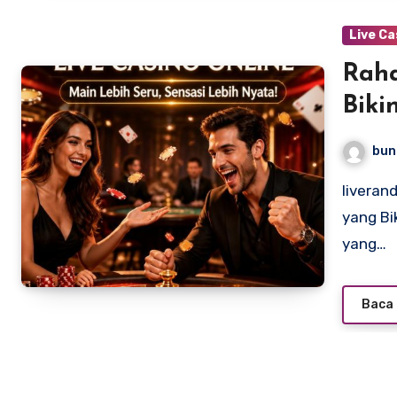
Live Ca
Raha
Biki
Seru
bun
liverandgallbladderflush.com – Rahasia Live Casino Online
yang Bi
yang…
Baca 