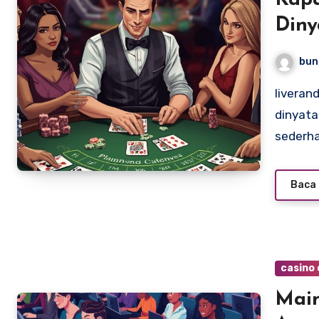
Diny
Kriti
bun
liverandgallbladderflush – Kapan pemain blackjack
dinyata
sederha
Baca 
casino 
Main