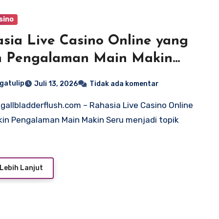
sino
sia Live Casino Online yang
n Pengalaman Main Makin
gatulip
Juli 13, 2026
Tidak ada komentar
kin Pengalaman Main Makin Seru menjadi topik
Lebih Lanjut