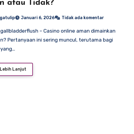
 atau Tidak?
gatulip
Januari 6, 2026
Tidak ada komentar
an? Pertanyaan ini sering muncul, terutama bagi
 yang…
Lebih Lanjut