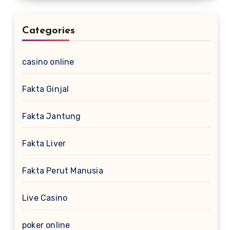
Categories
casino online
Fakta Ginjal
Fakta Jantung
Fakta Liver
Fakta Perut Manusia
Live Casino
poker online