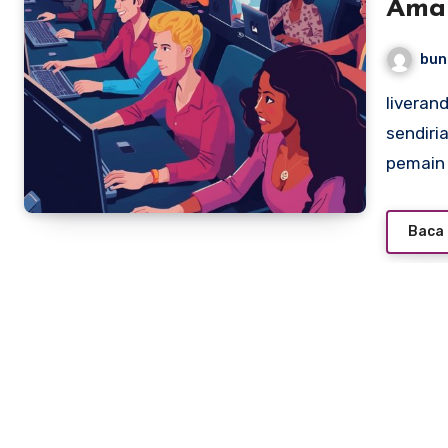
Aman
bun
liverandgallbladderflush – Casino online aman dimainkan
sendiri
pemain
Baca 