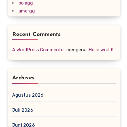
bolagg
amergg
Recent Comments
A WordPress Commenter
mengenai
Hello world!
Archives
Agustus 2026
Juli 2026
Juni 2026