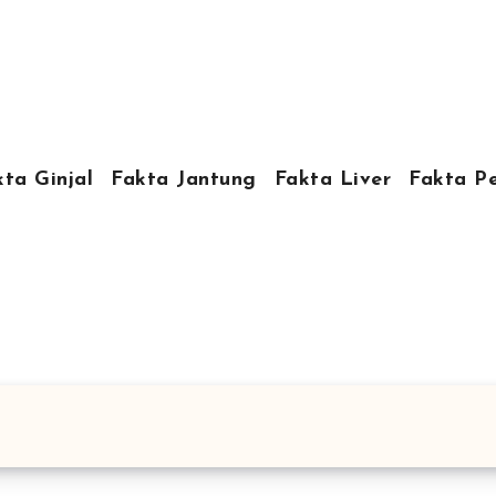
kta Ginjal
Fakta Jantung
Fakta Liver
Fakta P