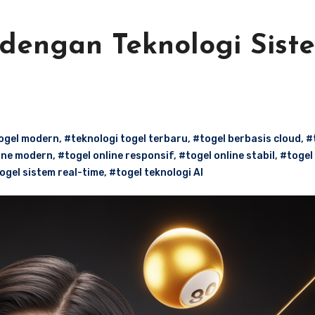
dengan Teknologi Sist
ogel modern
,
#teknologi togel terbaru
,
#togel berbasis cloud
,
#
ine modern
,
#togel online responsif
,
#togel online stabil
,
#togel
ogel sistem real-time
,
#togel teknologi AI