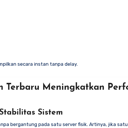
pilkan secara instan tanpa delay.
m Terbaru Meningkatkan Per
tabilitas Sistem
a bergantung pada satu server fisik. Artinya, jika satu