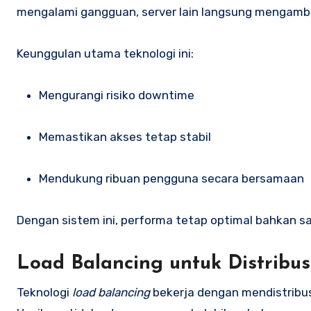
mengalami gangguan, server lain langsung mengambil
Keunggulan utama teknologi ini:
Mengurangi risiko downtime
Memastikan akses tetap stabil
Mendukung ribuan pengguna secara bersamaan
Dengan sistem ini, performa tetap optimal bahkan saat
Load Balancing untuk Distribu
Teknologi
load balancing
bekerja dengan mendistribus