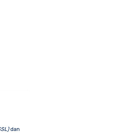
SSL)
dan