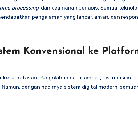
-time processing
, dan keamanan berlapis. Semua teknolog
 mendapatkan pengalaman yang lancar, aman, dan respon
Sistem Konvensional ke Platfor
k keterbatasan. Pengolahan data lambat, distribusi info
. Namun, dengan hadirnya sistem digital modern, semua