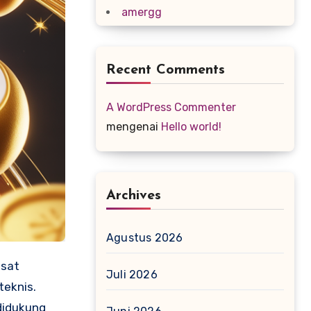
amergg
Recent Comments
A WordPress Commenter
mengenai
Hello world!
Archives
Agustus 2026
usat
Juli 2026
teknis.
didukung