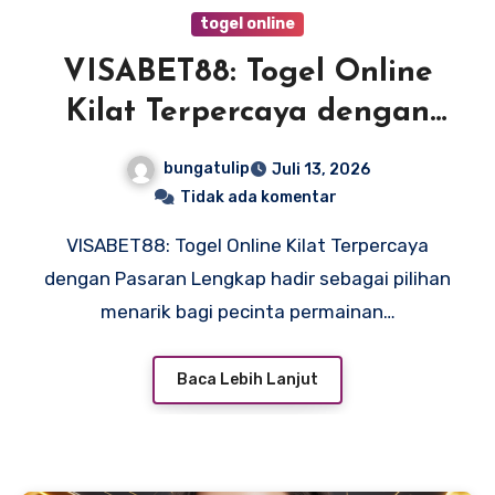
togel online
VISABET88: Togel Online
Kilat Terpercaya dengan
Pasaran Lengkap
bungatulip
Juli 13, 2026
Tidak ada komentar
VISABET88: Togel Online Kilat Terpercaya
dengan Pasaran Lengkap hadir sebagai pilihan
menarik bagi pecinta permainan…
Baca Lebih Lanjut