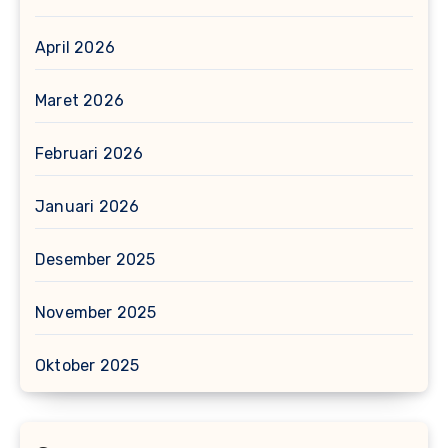
April 2026
Maret 2026
Februari 2026
Januari 2026
Desember 2025
November 2025
Oktober 2025