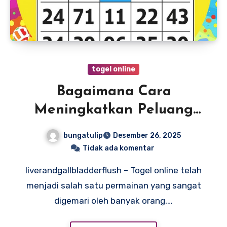
togel online
Bagaimana Cara
Meningkatkan Peluang
Menang di Togel Online?
bungatulip
Desember 26, 2025
Tidak ada komentar
liverandgallbladderflush – Togel online telah
menjadi salah satu permainan yang sangat
digemari oleh banyak orang,…