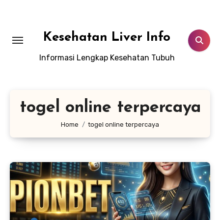
Lewati
ke
konten
Kesehatan Liver Info
Informasi Lengkap Kesehatan Tubuh
togel online terpercaya
Home
togel online terpercaya