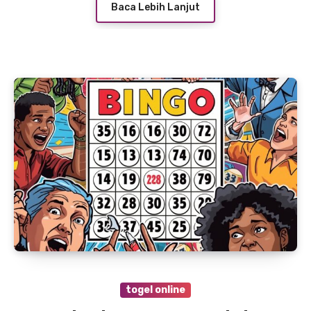
Baca Lebih Lanjut
togel online