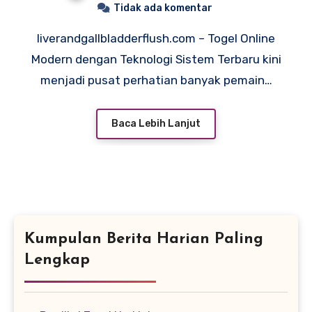
Tidak ada komentar
liverandgallbladderflush.com – Togel Online
Modern dengan Teknologi Sistem Terbaru kini
menjadi pusat perhatian banyak pemain…
Baca Lebih Lanjut
Kumpulan Berita Harian Paling
Lengkap