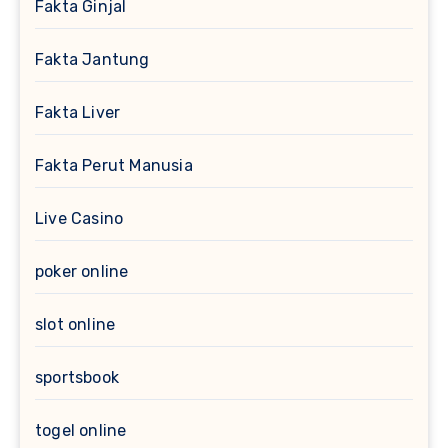
Fakta Ginjal
Fakta Jantung
Fakta Liver
Fakta Perut Manusia
Live Casino
poker online
slot online
sportsbook
togel online