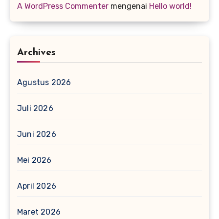
A WordPress Commenter
mengenai
Hello world!
Archives
Agustus 2026
Juli 2026
Juni 2026
Mei 2026
April 2026
Maret 2026