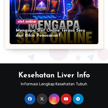
slot online
Mengapa Slot Online Terasa Seru
dan Bikin Penasaran?
Kesehatan Liver Info
Informasi Lengkap Kesehatan Tubuh