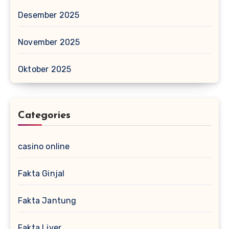
Desember 2025
November 2025
Oktober 2025
Categories
casino online
Fakta Ginjal
Fakta Jantung
Fakta Liver