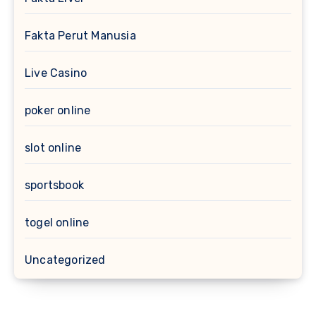
Fakta Perut Manusia
Live Casino
poker online
slot online
sportsbook
togel online
Uncategorized