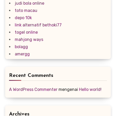
judi bola online
toto macau
depo 10k
link alternatif bethoki77
togel online
mahjong ways
bolagg
amergg
Recent Comments
A WordPress Commenter
mengenai
Hello world!
Archives