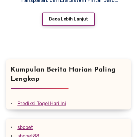
Transparan, dan Era Sistem Pintar Baru…
Baca Lebih Lanjut
Kumpulan Berita Harian Paling
Lengkap
Prediksi Togel Hari Ini
sbobet
sbobet88