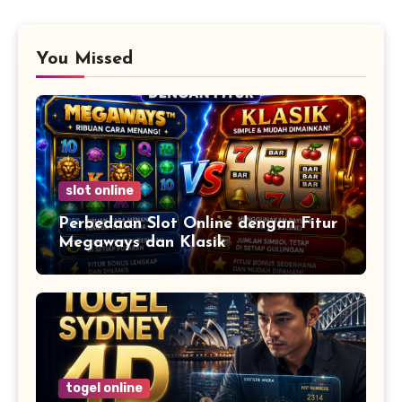
You Missed
slot online
Perbedaan Slot Online dengan Fitur
Megaways dan Klasik
togel online