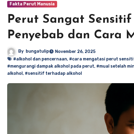
Fakta Perut Manusia
Perut Sangat Sensitif
Penyebab dan Cara 
By
bungatulip
November 26, 2025
#alkohol dan pencernaan
,
#cara mengatasi perut sensiti
#mengurangi dampak alkohol pada perut
,
#mual setelah mi
alkohol
,
#sensitif terhadap alkohol