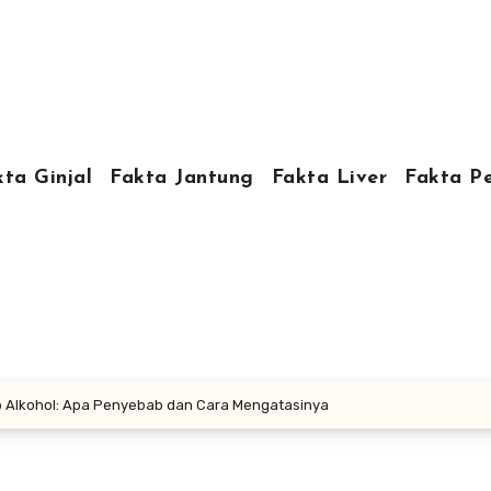
kta Ginjal
Fakta Jantung
Fakta Liver
Fakta P
ap Alkohol: Apa Penyebab dan Cara Mengatasinya