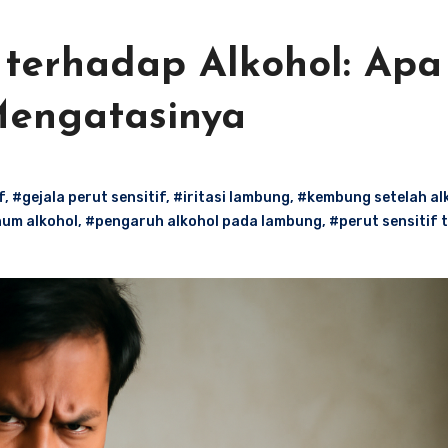
 terhadap Alkohol: Apa
Mengatasinya
f
,
#gejala perut sensitif
,
#iritasi lambung
,
#kembung setelah al
num alkohol
,
#pengaruh alkohol pada lambung
,
#perut sensitif