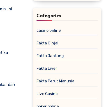
in. Ini
Categories
casino online
Fakta Ginjal
etika
Fakta Jantung
Fakta Liver
Fakta Perut Manusia
akar dan
Live Casino
poker online