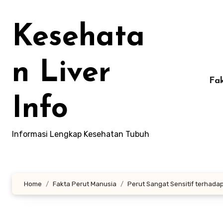
Lewati
ke
Kesehata
konten
n Liver
Fa
Info
Informasi Lengkap Kesehatan Tubuh
Home
Fakta Perut Manusia
Perut Sangat Sensitif terhad