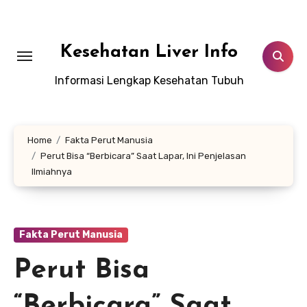
Lewati
ke
konten
Kesehatan Liver Info
Informasi Lengkap Kesehatan Tubuh
Home
Fakta Perut Manusia
Perut Bisa “Berbicara” Saat Lapar, Ini Penjelasan
Ilmiahnya
Fakta Perut Manusia
Perut Bisa
“Berbicara” Saat